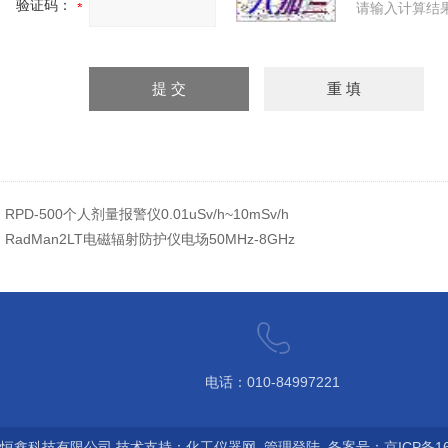
验证码：
请输入计算结
：
RPD-500个人剂量报警仪0.01uSv/h~10mSv/h
：
RadMan2LT电磁辐射防护仪电场50MHz-8GHz
电话：010-84997221
万聚恒鑫科技有限公司 技术支持：
化工仪器网
管理登陆
备案号：京ICP备160