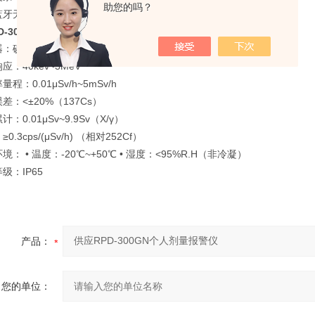
助您的吗？
蓝牙无线通讯
D-300GN个人剂量报警仪
器：碘化铯和氟化锂
应：40kev~3MeV
程：0.01μSv/h~5mSv/h
差：<±20%（137Cs）
：0.01μSv~9.9Sv（X/γ）
0.3cps/(μSv/h) （相对252Cf）
境： • 温度：-20℃~+50℃ • 湿度：<95%R.H（非冷凝）
级：IP65
产品：
您的单位：