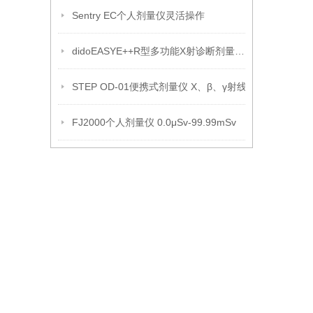
Sentry EC个人剂量仪灵活操作
didoEASYE++R型多功能X射诊断剂量仪（免费维护）
STEP OD-01便携式剂量仪 X、β、γ射线
FJ2000个人剂量仪 0.0μSv-99.99mSv