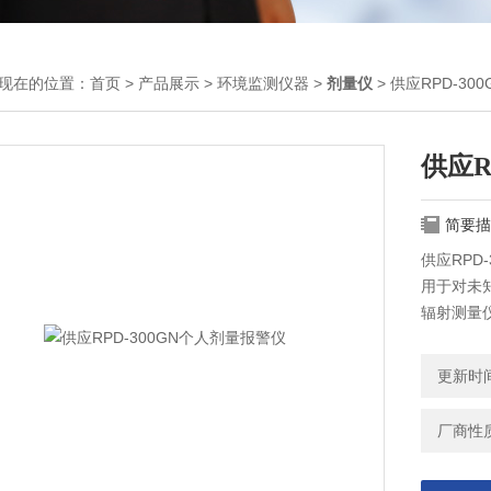
现在的位置：
首页
>
产品展示
>
环境监测仪器
>
剂量仪
> 供应RPD-3
供应R
简要描
供应RPD
用于对未
辐射测量
场、消防
作的**
更新时间：
测，还具
厂商性