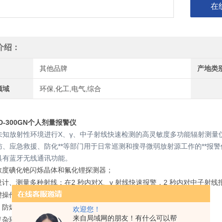
在
介绍：
其他品牌
产地类
领域
环保,化工,电气,综合
D-300GN个人剂量报警仪
未知放射性环境进行X、γ、中子射线快速检测的高灵敏度多功能辐射测量
防、应急救援、防化**等部门用于日常巡测和搜寻微弱放射源工作的**报
具有蓝牙无线通讯功能。
敏度碘化铯闪烁晶体和氟化锂探测器；
设计、测量多种射线：在2 秒内对X、γ 射线快速报警，2 秒内对中子射线
键操作搭配OLED液晶屏，操作简便、设置灵活；
、防爆，适用于任何恶劣环境：IP65防护等级；
欢迎您！
来自局域网的朋友！有什么可以帮
复杂环境的振动、声音及发光报警；