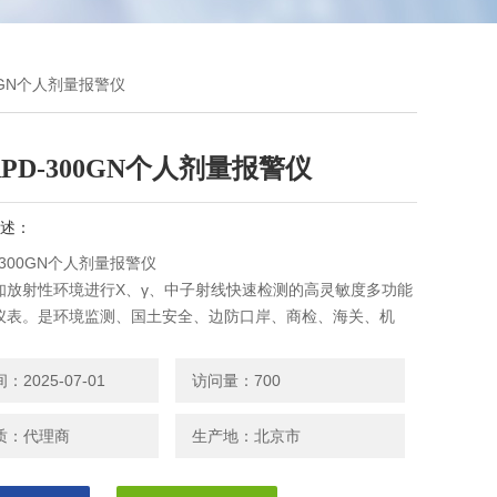
00GN个人剂量报警仪
PD-300GN个人剂量报警仪
述：
-300GN个人剂量报警仪
知放射性环境进行X、γ、中子射线快速检测的高灵敏度多功能
仪表。是环境监测、国土安全、边防口岸、商检、海关、机
、应急救援、防化**等部门用于日常巡测和搜寻微弱放射源工
报警仪表。本仪表不仅能对辐射环境剂量率及剂量进行全天候监
2025-07-01
访问量：700
有蓝牙无线通讯功能。
质：代理商
生产地：北京市