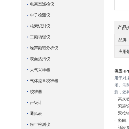
电离室巡检仪
中子检测仪
核素识别仪
产品
工频场强仪
品牌
噪声频谱分析仪
应用
表面沾污仪
大气采样器
供应RP
用于对
气体流量校准器
场、消
校准器
测，还
高灵
·
声级计
紧凑
·
双按
通风表
·
坚固
·
粉尘检测仪
适应
·