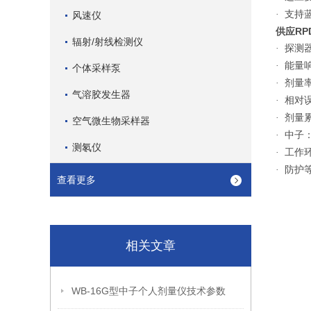
支持
·
风速仪
供应RP
辐射/射线检测仪
探测
·
能量响
·
个体采样泵
剂量率量
·
气溶胶发生器
相对误
·
剂量累计
·
空气微生物采样器
中子：≥
·
测氡仪
工作环
·
防护等
·
查看更多
相关文章
WB-16G型中子个人剂量仪技术参数