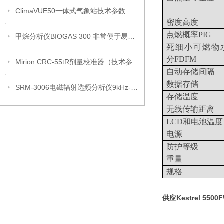
ClimaVUE50一体式气象站技术参数
密度高度
点燃概率
PIG
甲烷分析仪BIOGAS 300 非常便于易于自行安装， 操作和维护
死细小可燃物
分
FDFM
Mirion CRC-55tR剂量校准器（技术参数）
自动存储间隔
数据存储
SRM-3006电磁辐射选频分析仪9kHz-6GHz
存储温度
无线传输距离
LCD
和电池温度
电源
防护等级
重量
规格
供应Kestrel 550