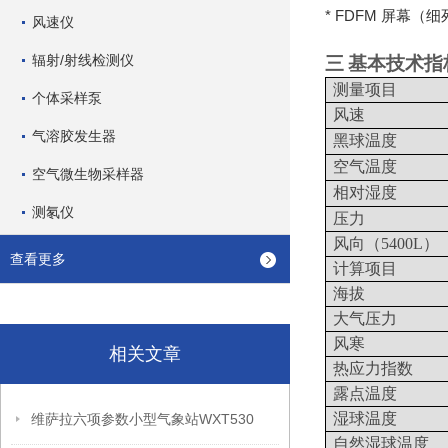
* FDFM
屏幕（细
风速仪
辐射/射线检测仪
三
基本技术指
测量项目
个体采样泵
风速
气溶胶发生器
黑球温度
空气温度
空气微生物采样器
相对湿度
测氡仪
压力
风向（
5400L
）
查看更多
计算项目
海拔
大气压力
风寒
相关文章
热应力指数
露点温度
湿球温度
维萨拉六项参数小型气象站WXT530
自然湿球温度