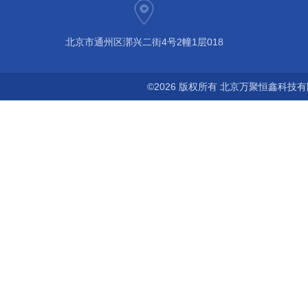
北京市通州区漷兴二街4号2幢1层018
©2026 版权所有 北京万聚恒鑫科技