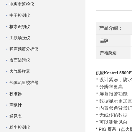
电离室巡检仪
中子检测仪
核素识别仪
产品介绍：
工频场强仪
品牌
噪声频谱分析仪
产地类别
表面沾污仪
大气采样器
供应Kestrel 550
* 设计紧凑，防
气体流量校准器
* 分辨率更高
校准器
* 屏幕报警功能
* 数据显示更加
声级计
* 内置双色背景
* 无线传输数据
通风表
* 可以测量风向
粉尘检测仪
* PIG
屏幕（点火