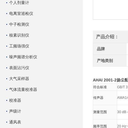
个人剂量计
电离室巡检仪
中子检测仪
核素识别仪
产品介绍：
工频场强仪
品牌
噪声频谱分析仪
产地类别
表面沾污仪
大气采样器
AHAI 2001-2
符合标准
GB/T 
气体流量校准器
传声器
AWA
校准器
声级计
测量范围
30 dB
通风表
频率范围
20 Hz~