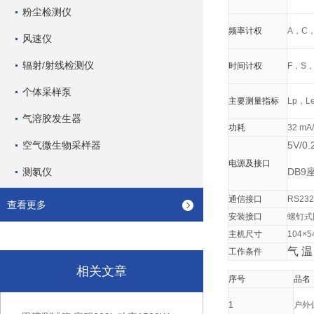
粉尘检测仪
频率计权
A，C
风速仪
辐射/射线检测仪
时间计权
F，S，
个体采样泵
主要测量指标
Lp，Le
气溶胶发生器
功耗
32 mA
空气微生物采样器
5V/0
电源及接口
测氡仪
DB
通信接口
RS23
查看更多
安装接口
螺钉式固
主机尺寸
104×5
气
温
工作条件
相关文章
序号
品名
1
户外