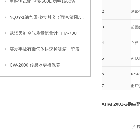
甲醛测试箱 容积600L 功率1500W
2
测试
YQJY-1油气回收检测仪（闭性/液阻/气液）技术参数
3
前置
武汉天虹空气质量流量计THM-700
4
立杆
突发事故有毒气体快速检测箱一览表
5
AHA
CW-2000 传感器更换保养
6
RS4
7
出厂
AHAI 2001-2
产