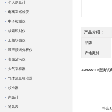
个人剂量计
电离室巡检仪
中子检测仪
核素识别仪
产品介绍：
工频场强仪
品牌
噪声频谱分析仪
产地类别
表面沾污仪
大气采样器
AWA5511B型测
气体流量校准器
校准器
声级计
通风表
 符合