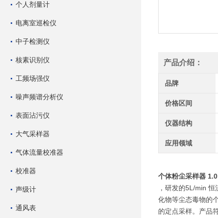
个人剂量计
电离室巡检仪
中子检测仪
核素识别仪
产品介绍：
工频场强仪
品牌
噪声频谱分析仪
价格区间
表面沾污仪
仪器结构
大气采样器
应用领域
气体流量校准器
校准器
个体粉尘采样器 1.0～
，研发的5L/min
声级计
化物等尘态毒物的个
通风表
的定点采样。产品符合 