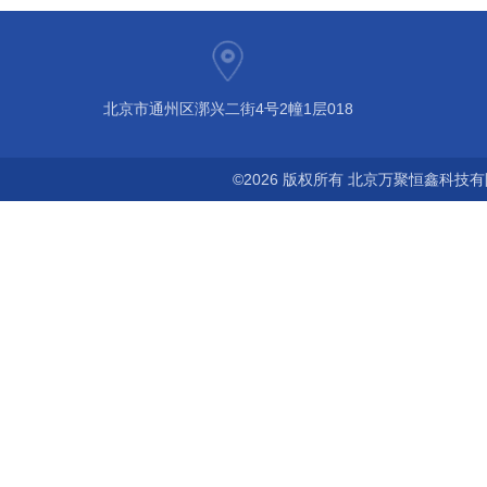
北京市通州区漷兴二街4号2幢1层018
©2026 版权所有 北京万聚恒鑫科技