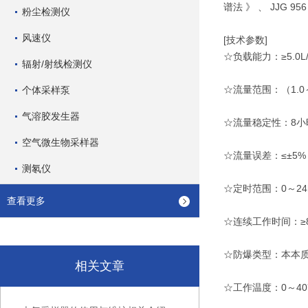
谱法 》 、 JJG 9
粉尘检测仪
风速仪
[技术参数]
☆负载能力：≥5.0L/
辐射/射线检测仪
☆流量范围：（1.0～5
个体采样泵
气溶胶发生器
☆流量稳定性：8小
空气微生物采样器
☆流量误差：≤±5%
测氡仪
☆定时范围：0～24hr
查看更多
☆连续工作时间：≥8 
☆防爆类型：本本质安全
相关文章
☆工作温度：0～40