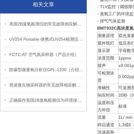
相关文章
- TLV监控（阈值
- 臭氧工厂的环境监
- 排气气体监测
美国2B臭氧检测仪的常见故障相应解决方法分享
BMT932C高浓
测量原理
双光束紫
UV254 Portable 便携式UV254检测仪（产品介绍）
紫外线灯
低压汞
显示屏
字母数字
FCTC-AT 空气氚采样器（产品介绍）
浓度范围
1ppmv（
噪声
±0.001
防爆型微量氧分析仪GPL-1200（介绍工作原理）
可检测浓
0.002p
度
简述微生物采样器的常见故障相应解决方法
准确性
可追溯至
响应时间
20秒（0
正确操作美国2B臭氧检测仪为环境保护和安全生产提供有力支持
温度和压
标准
力补偿
流量
1L/ 
样品通道
1,3或
洗涤器寿