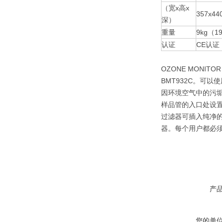
（宽x高x
357x4
深）
重量
9kg（
认证
CE认证
OZONE MONIT
BMT932C。可以
因环境空气中的污
样品管的入口处设
过滤器可插入纯净
器。每个用户都必
产
您的单