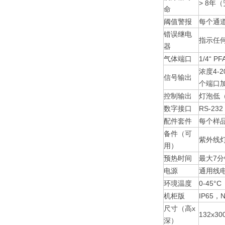
> 8年
命
阈值警报
每个通
错误继电
指示任
器
气体端口
1/4“
浓度4-
信号输出
个端口加
控制输出
灯泡低（
数字接口
RS-2
配件套件
每个样
备件（可
紫外线
用）
预热时间
最大7分
电源
通用线电压
环境温度
0-45
机柜版
IP65，N
尺寸（高x
132x3
深）