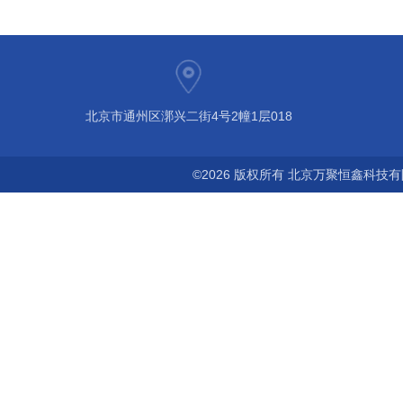
北京市通州区漷兴二街4号2幢1层018
©2026 版权所有 北京万聚恒鑫科技