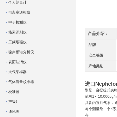
个人剂量计
电离室巡检仪
中子检测仪
核素识别仪
产品介绍：
工频场强仪
品牌
噪声频谱分析仪
安全等级
表面沾污仪
产地类别
大气采样器
气体流量校准器
进口Nephel
型是一台提提式实
校准器
范围1～10,000μ
声级计
具备内置抽气泵，通过
每个测量乘一个K系
通风表
存