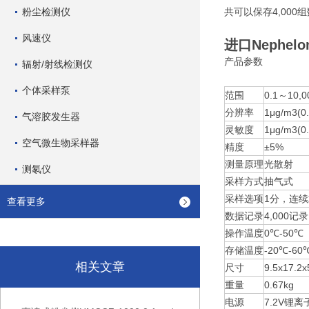
粉尘检测仪
共可以保存4,00
风速仪
进口Nephel
产品参数
辐射/射线检测仪
个体采样泵
范围
0.1～10,0
分辨率
1μg/m3(0
气溶胶发生器
灵敏度
1μg/m3(0
空气微生物采样器
精度
±5%
测量原理
光散射
测氡仪
采样方式
抽气式
采样选项
1分，连续
查看更多
数据记录
4,000
操作温度
0℃-50℃
存储温度
-20℃-60
相关文章
尺寸
9.5x17.2x
重量
0.67kg
电源
7.2V锂