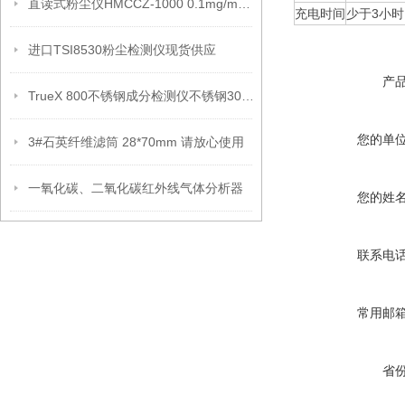
直读式粉尘仪HMCCZ-1000 0.1mg/m3～1000mg/m3 技术参数
充电时间
少于3小时
进口TSI8530粉尘检测仪现货供应
产
TrueX 800不锈钢成分检测仪不锈钢304和316技术原理
您的单
3#石英纤维滤筒 28*70mm 请放心使用
一氧化碳、二氧化碳红外线气体分析器
您的姓
联系电
常用邮
省