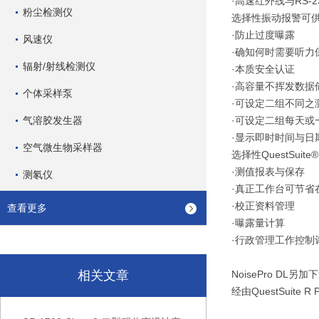
·高速红外线与RS
粉尘检测仪
选择性振动报警可
·防止过度曝露
风速仪
·确知何时需要听力
辐射/射线检测仪
·本质安全认证
·高容量不挥发数据
个体采样泵
·可设定二组不同之
气溶胶发生器
·可设定二组每天或
·显示即时时间与日
空气微生物采样器
选择性QuestSuite
·测值报表与保存
测氡仪
·真正工作台可节省
·校正资料管理
查看更多
·曝露量计算
·行政管理工作控制
相关文章
NoisePro DL另
经由QuestSuite