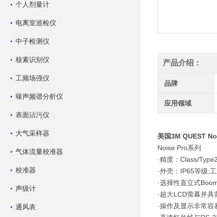
个人剂量计
电离室巡检仪
中子检测仪
核素识别仪
产品介绍：
工频场强仪
品牌
噪声频谱分析仪
应用领域
表面沾污仪
大气采样器
美国3M QUEST N
Noise Pro系列
气体流量校准器
·精度：Class/Type
校准器
·外壳：IP65等级
·选择性直立式Bo
声级计
·超大LCD萤幕并
·操作及显示非常
通风表