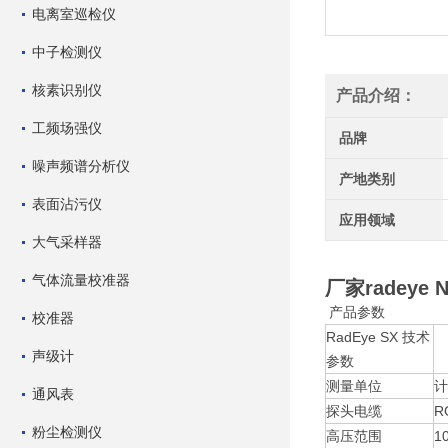
电离室巡检仪
中子检测仪
核素识别仪
产品介绍：
工频场强仪
品牌
噪声频谱分析仪
产地类别
表面沾污仪
应用领域
大气采样器
气体流量校准器
厂家radey
产品参数
校准器
RadEye SX 技术
声级计
参数
测量单位
计
通风表
探头电缆
R
粉尘检测仪
高压范围
1