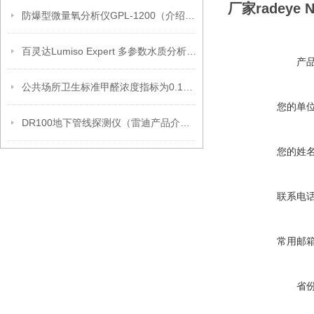
厂家radey
防爆型微量氧分析仪GPL-1200（介绍工作原理）
百灵达Lumiso Expert 多参数水质分析仪(新款）
产
公共场所卫生标准甲醛浓度指标为0.12mg/m3标准
您的单
DR100地下管线探测仪（雷迪产品介绍）
您的姓
联系电
常用邮
省