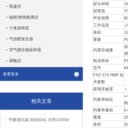
探头种类
1
风速仪
报警值
可
辐射/射线检测仪
声音报警
8
工作温度
-
个体采样泵
体积
1
气溶胶发生器
重量
约
保
空气微生物采样器
内置存储量
测
测氡仪
电池寿命
约
货号
#
查看更多
FHZ 674 NBR 技
术参数
探测灵敏度
＞
+
剂量率响应
相关文章
根
剂量率量程
0.
重量
2
甲醛测试箱 容积600L 功率1500W
体积
3