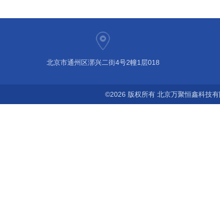
北京市通州区漷兴二街4号2幢1层018
©2026 版权所有 北京万聚恒鑫科技