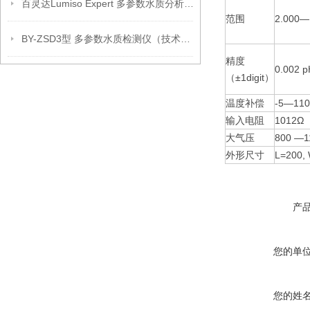
百灵达Lumiso Expert 多参数水质分析仪(新款）
范围
2.000—
BY-ZSD3型 多参数水质检测仪（技术参数）
精度
0.002 p
（±1digit）
温度补偿
-5—11
输入电阻
1012Ω
大气压
800 —1
外形尺寸
L=200
产
您的单
您的姓