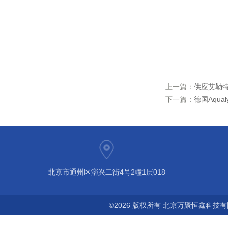
上一篇：
供应艾勒特
下一篇：
德国Aqual
北京市通州区漷兴二街4号2幢1层018
©2026 版权所有 北京万聚恒鑫科技