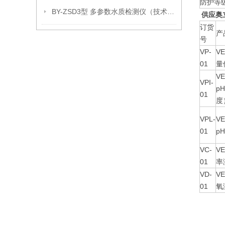
防护等
BY-ZSD3型 多参数水质检测仪（技术参数）
供应奥立
订货
产
号
VP-
VE
01
量
VE
VPI-
p
01
度
VPL-
VE
01
p
VC-
VE
01
率
VD-
VE
01
氧