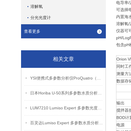
电导率/
溶解氧
可选择
内置海
分光光度计
溶解氧/
仪器可
查看更多
pH/Lo
包含p
相关文章
Orion
同时工
测量方
YSI便携式多参数分析仪ProQuatro（产品介绍）
数据存
日本Horiba U-50系列多参数水质分析仪（产品介绍）
输出
LUM7210 Lumiso Expert 多参数光度计套件带证书
搅拌器
BOD计
百灵达Lumiso Expert 多参数水质分析仪(新款）
电源