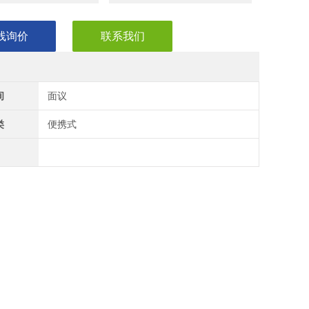
R模块
模块的所有优点，另外还具备特出的电很诊断功能，测量时无需
线询价
联系我们
探头
间
面议
类
便携式