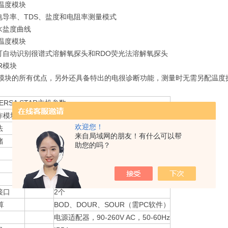
温度模块
电导率、TDS、盐度和电阻率测量模式
水盐度曲线
温度模块
可自动识别很谱式溶解氧探头和RDO荧光法溶解氧探头
gR模块
H模块的所有优点，另外还具备特出的电很诊断功能，测量时无需另配温度
 VERSA STAR主机参数
作模块数
很多4个
欢迎您！
法
很多10个
来自局域网的朋友！有什么可以帮
储
数量
2000条，符合GLP标准
助您的吗？
记录类型
手动、自动、定时（间隔）
记录编辑
单点删除、全部或部分选择性删除
1个RS232接口、2个USB接口
接口
2个
算
BOD、DOUR、SOUR（需PC软件）
电源适配器，90-260V AC，50-60Hz