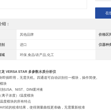
pH/Log
包含pH
在
另配温度
介绍：
其他品牌
价格区
类别
进口
仪器种
领域
环保,食品/农产品,化工
龙 VERSA STAR 多参数水质分析仪
块即插即用，无需关机。四通道可自动识别任一模块，操作简便。
度模块
别USA、NIST、DIN缓冲液
SE（离子浓度）/温度模块
/温度模块的所有特点
H/ISE的校准结果，使得测量曲线更准确，无需重新校准