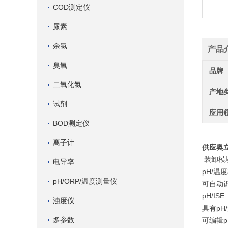
COD测定仪
尿素
余氯
产品
臭氧
品牌
二氧化氯
产地
试剂
应用
BOD测定仪
离子计
供应奥立
装卸模
电导率
pH/温
pH/ORP/温度测量仪
可自动识
pH/I
浊度仪
具有pH
多参数
可编辑p