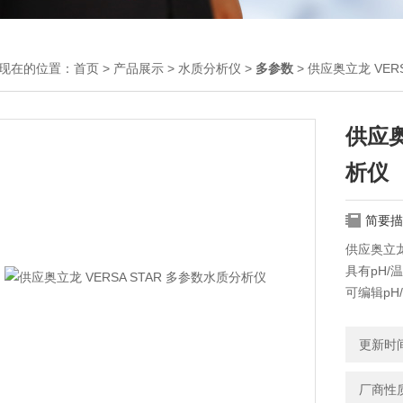
现在的位置：
首页
>
产品展示
>
水质分析仪
>
多参数
> 供应奥立龙 VER
供应奥
析仪
简要描
供应奥立龙
具有pH/
可编辑pH
电导率/温
可选择电
更新时间：
内置海水
溶解氧/温
厂商性
仪器可可