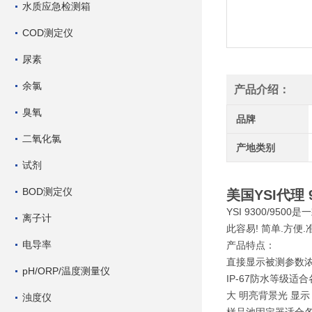
水质应急检测箱
COD测定仪
尿素
余氯
产品介绍：
臭氧
品牌
二氧化氯
产地类别
试剂
BOD测定仪
美国YSI代理
YSI 9300/9
离子计
此容易! 简单.方便.
电导率
产品特点：
直接显示被测参数
pH/ORP/温度测量仪
IP-67防水等级适
大 明亮背景光 显示
浊度仪