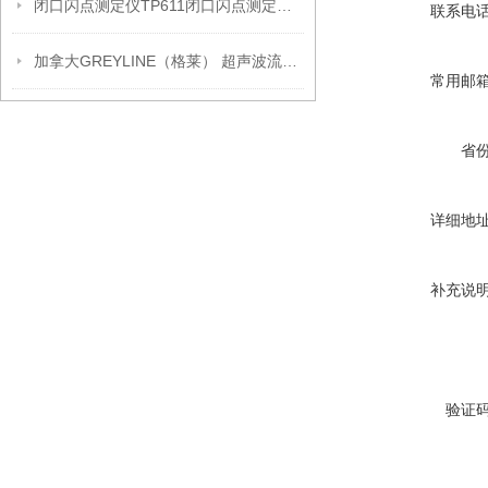
闭口闪点测定仪TP611闭口闪点测定仪TP611工作原理
联系电
加拿大GREYLINE（格莱） 超声波流量计工作原理
常用邮
省
详细地
补充说
验证