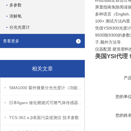
样品池固定器适合
多参数
屏显指南免除阅读
多种语言（English, Fr
溶解氧
100+ 测试方法内置
分光光度计
凭借YSI9300光
9500除9300的
查看更多
子,额外方法等.
仪器配置:硬质塑料携带箱
美国YSI代理
相关文章
产
SMA1000 紫外微量分光光度计（功能介绍）
您的单
日本figaro 催化燃烧式可燃气体传感器 - TGS6812
您的姓
TCS-362 α β表面污染巡测仪 技术参数