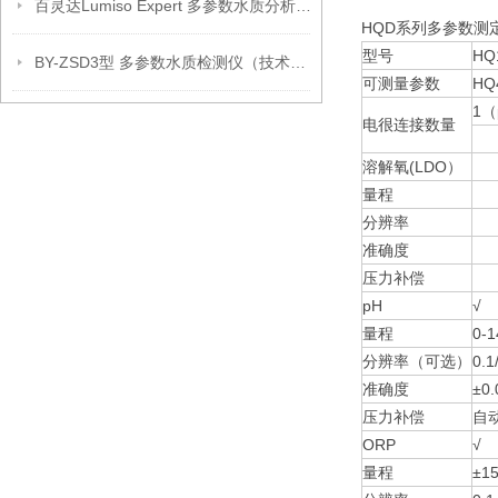
百灵达Lumiso Expert 多参数水质分析仪(新款）
HQD系列多参数测
型号
HQ
BY-ZSD3型 多参数水质检测仪（技术参数）
可测量参数
HQ
1（
电很连接数量
溶解氧(LDO）
量程
分辨率
准确度
压力补偿
pH
√
量程
0-1
分辨率（可选）
0.1
准确度
±0.
压力补偿
自
ORP
√
量程
±1