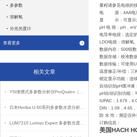
多参数
量程请参见电很的
电 源：4AA电池
溶解氧
显 示：可显示来
pH 电 很：pH，m
分光光度计
电导率电很：选定
LDO电很：溶解氧
查看更多
数据内存：500组
数据存储：校准数据
数据传输：可使用
相关文章
温度修正/补偿：
锁定显示功能：连续
自动识别pH缓冲液
YSI便携式多参数分析仪ProQuatro（产品介绍）
pH自动识别功能：
IUPAC：1.679，4.
日本Horiba U-50系列多参数水质分析仪（产品介绍）
DIN：1.09，4.65，
防 水 性：测定仪外
订购信息：
LUM7210 Lumiso Expert 多参数光度计套件带证书
美国HACH 