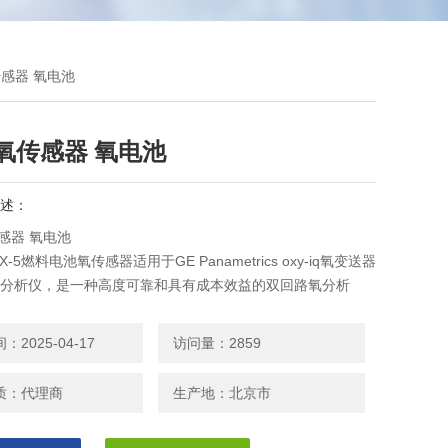
传感器 氧电池
1氧传感器 氧电池
述：
传感器 氧电池
X-5燃料电池氧传感器适用于GE Panametrics oxy-iq氧变送器
1氧分析仪，是一种高度可靠和具有成本效益的双回路氧分析
的4至20 mA输出。它的措施，在十ppm的范围内的氧气和
比范围。所有的范围是用户可选择的。这个紧凑的发射机采用*
2025-04-17
访问量：2859
技术，准确地测量各种气体中的O2，即使在危险的环境中。
质：代理商
生产地：北京市