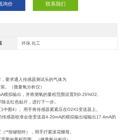
线询价
联系我们
域
环保,化工
时，要求通入传感器测试头的气体为
的安装。（微量氧分析仪）
mA模拟输出，并将测氧的量程范围设置到0-25%O2。
即除去红色贴片，进行下一步。
1中图4）。用手将传感器紧紧压在O2X1变送器上。
传感器校准会使变送器4-20mA的模拟输出端输出17.4mA的
（**按键朝外），用手拧紧滚花螺母。
置需要的量程范围。（微量氧分析仪）