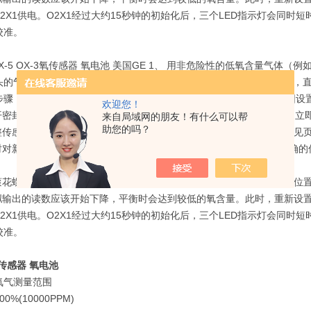
O2X1供电。O2X1经过大约15秒钟的初始化后，三个LED指示灯会同
校准。
 OX-5 OX-3氧传感器 氧电池 美国GE 1、 用非危险性的低氧含量
的气体为500cc/min（1.0SCFH），压力为大气压。持续通入该气体
骤（见页2-6）。然后，调整4-20mA模拟输出，并将测氧的量程范围设置到
欢迎您！
打开密封盒（见页1的图3），取出氧传感器。为了保持氧传感器的能量，立
来自局域网的朋友！有什么可以帮
助您的吗？
调整传感器，让它的金层电极对准变送器的底座上具有弹性的接触管脚（见页
时对新传感器进行空气校准（见页5）。在0-25%的氧量程范围时，正确的传
用滚花螺母将校准过的传感器封装在变送器的测试头内，调整好变送器的位
模拟输出的读数应该开始下降，平衡时会达到较低的氧含量。此时，重新设
O2X1供电。O2X1经过大约15秒钟的初始化后，三个LED指示灯会同
校准。
氧传感器 氧电池
氧气测量范围
00%(10000PPM)