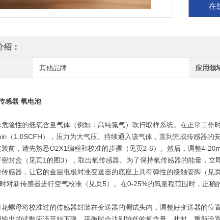
在
介绍：
其他品牌
应用领
氧传感器 氧电池
用非危险性的低氧含量气体（例如：高纯氮气）吹扫取样系统。在正常工作
c/min（1.0SCFH），压力为大气压。持续通入该气体，直到完成传感器
安装前，请先熟悉O2X1编程和校准的步骤（见页2-6）。然后，调整4-20
打开密封盒（见页1的图3），取出氧传感器。为了保持氧传感器的能量，立
调整传感器，让它的金层电极对准变送器的底座上具有弹性的接触管脚（见页
*此时对新传感器进行空气校准（见页5）。在0-25%的氧量程范围时，正确的
用滚花螺母将校准过的传感器封装在变送器的测试头内，调整好变送器的位置
模拟输出的读数应该开始下降，平衡时会达到较低的氧含量。此时，重新设