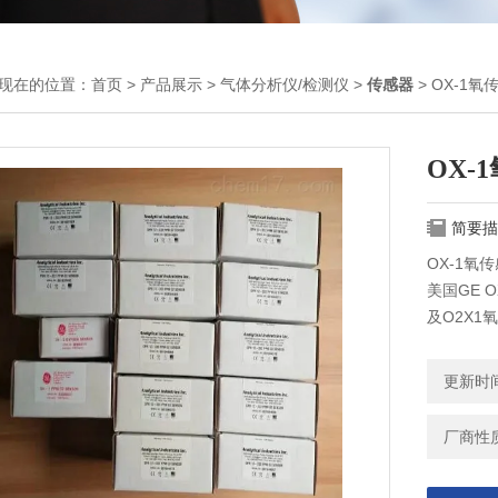
现在的位置：
首页
>
产品展示
>
气体分析仪/检测仪
>
传感器
> OX-1氧
OX-
简要描
OX-1氧
美国GE O
及O2X
仪，线性化
七的百分
更新时间：
的传感器
厂商性