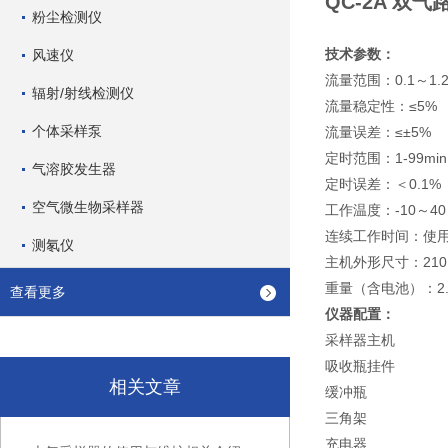
QC-2A 双气路
粉尘检测仪
技术参数：
风速仪
流量范围：0.1～1.2L
辐射/射线检测仪
流量稳定性：≤5%
个体采样泵
流量误差：≤±5%
定时范围：1-99min
气溶胶发生器
定时误差：＜0.1%
空气微生物采样器
工作温度：-10～40
连续工作时间：使用
测氡仪
主机外形尺寸：210×
重量（含电池）：2.
查看更多
仪器配置：
采样器主机
吸收瓶挂件
相关文章
缓冲瓶
三角架
充电器