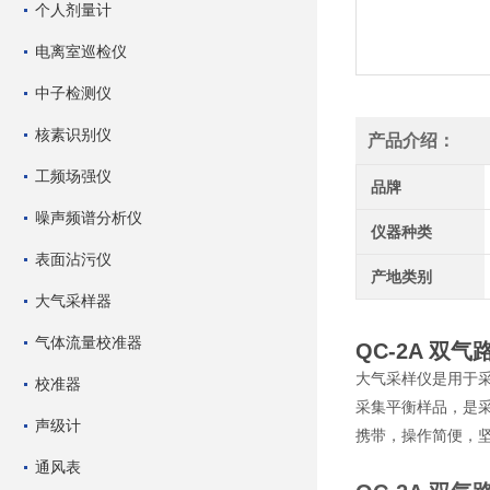
个人剂量计
电离室巡检仪
中子检测仪
核素识别仪
产品介绍：
工频场强仪
品牌
噪声频谱分析仪
仪器种类
表面沾污仪
产地类别
大气采样器
气体流量校准器
QC-2A 双气路
大气采样仪是用于
校准器
采集平衡样品，是
声级计
携带，操作简便，
通风表