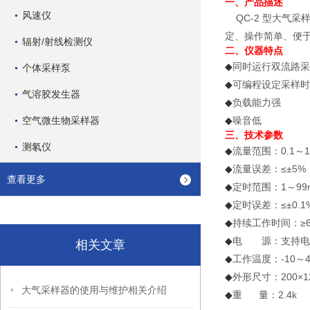
一、产品描述
风速仪
QC-2 型大气
定、操作简单、便
辐射/射线检测仪
二、仪器特点
同时运行双流路采
◆
个体采样泵
可编程设定采样时
◆
气溶胶发生器
负载能力强
◆
空气微生物采样器
噪音低
◆
三、技术参数
测氡仪
流量范围：0.1～1.
◆
流量误差：≤±5%
◆
查看更多
定时范围：1～99m
◆
定时误差：≤±0.1
◆
持续工作时间：≥6
◆
电 源：支持电
◆
相关文章
工作温度：-10～4
◆
外形尺寸：200×12
◆
大气采样器的使用与维护相关介绍
重 量：2.4k
◆