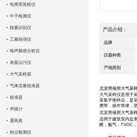
电离室巡检仪
中子检测仪
核素识别仪
产品介绍：
工频场强仪
品牌
噪声频谱分析仪
仪器种类
表面沾污仪
产地类别
大气采样器
气体流量校准器
北京劳保所大气采样仪 Q
大气采样仪是用于
校准器
采集平衡样品，是
携带，操作简便，
声级计
北京劳保所大气采样仪 Q
适用于建筑室内监
通风表
醛，氨气，TVOC
粉尘检测仪