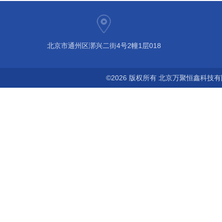
北京市通州区漷兴二街4号2幢1层018
©2026 版权所有 北京万聚恒鑫科技