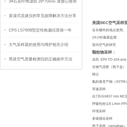
3#石英纤维滤筒 28*70mm 请放心使用
直读式流速仪的常见故障解决方法分享
美国SKC空气采样
CPS LS790B型定性检漏仪质保一年
在非爆炸的地点使用。
24小时暴露监测
大气采样器的使用与维护相关介绍
室内空气的研究
颗粒物采样：
简述空气质量检测仪的正确操作方法
农药 EPA TO-10A and
生物气溶胶（孢子盒）
棉尘
氡的衰变产物（ASTM d
等速采样
在7升/分钟37 mm M
呼吸性粉尘8 L/min P
环境采样
多级撞击采样
孢子采样（versatrap）