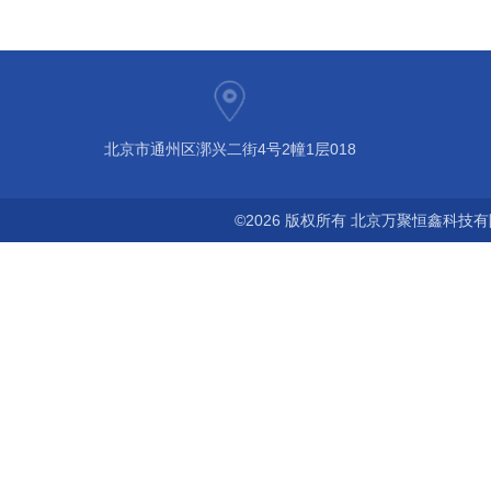
北京市通州区漷兴二街4号2幢1层018
©2026 版权所有 北京万聚恒鑫科技