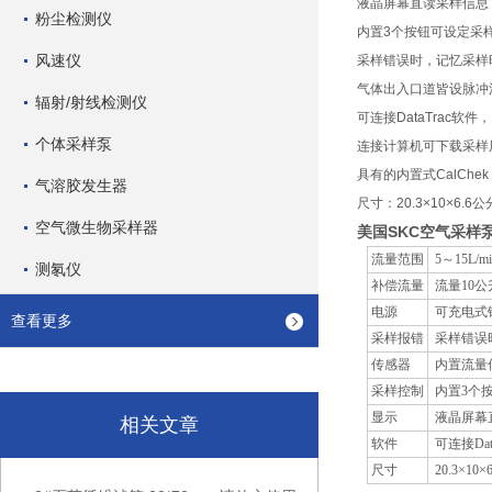
液晶屏幕直读采样信息
粉尘检测仪
内置3个按钮可设定采
风速仪
采样错误时，记忆采样
气体出入口道皆设脉冲
辐射/射线检测仪
可连接DataTrac
个体采样泵
连接计算机可下载采样
具有的内置式CalCh
气溶胶发生器
尺寸：20.3×10×6.6公
空气微生物采样器
美国SKC空气采样泵Lel
流量范围
5～15L/mi
测氡仪
补偿流量
流量10公
电源
可充电式
查看更多
采样报错
采样错误
传感器
内置流量
采样控制
内置3个
显示
液晶屏幕
相关文章
软件
可连接Da
尺寸
20.3×10×