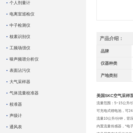
个人剂量计
电离室巡检仪
中子检测仪
核素识别仪
产品介绍：
工频场强仪
品牌
噪声频谱分析仪
仪器种类
表面沾污仪
产地类别
大气采样器
气体流量校准器
美国SKC空气采样泵Lel
流量范围：5~15公升/
校准器
可充电式锂电池，可2
声级计
流量10公升/分钟，背
内置流量传感器，*电
通风表