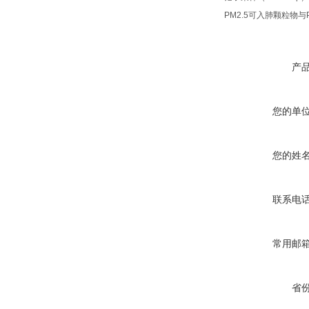
PM2.5可入肺颗粒物与PE
产
您的单
您的姓
联系电
常用邮
省