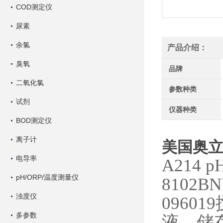
COD测定仪
尿素
余氯
产品介绍：
臭氧
品牌
二氧化氯
参数种类
试剂
仪器种类
BOD测定仪
离子计
美国奥立龙
电导率
A214
pH/ORP/温度测量仪
8102
浊度仪
0960
多参数
液，储