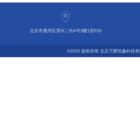
北京市通州区漷兴二街4号2幢1层018
©2026 版权所有 北京万聚恒鑫科技