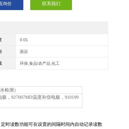
线询价
联系我们
度
0.01
间
面议
域
环保,食品/农产品,化工
用水检测）
极，927007MD温度补偿电极，910199
图标。定时读数功能可在设置的间隔时间内自动记录读数