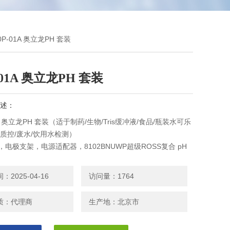
0P-01A 奥立龙PH 套装
-01A 奥立龙PH 套装
述：
1A 奥立龙PH 套装（适于制药/生物/Tris缓冲液/食品/瓶装水可乐
/质控/废水/饮用水检测）
机，电极支架，电源适配器，8102BNUWP超级ROSS复合 pH
7007MD温度补偿电极，910199溶液套装（pH4、7、10缓冲
，各475mL，电极储存瓶）
2025-04-16
访问量：1764
质：代理商
生产地：北京市