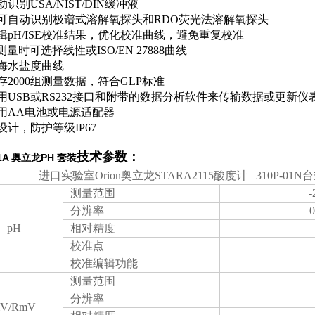
动识别USA/NIST/DIN缓冲液
表可自动识别极谱式溶解氧探头和RDO荧光法溶解氧探头
编辑pH/ISE校准结果，优化校准曲线，避免重复校准
S测量时可选择线性或ISO/EN 27888曲线
置海水盐度曲线
保存2000组测量数据，符合GLP标准
使用USB或RS232接口和附带的数据分析软件来传输数据或更新仪
使用AA电池或电源适配器
设计，防护等级IP67
技术参数：
01A 奥立龙PH 套装
进口实验室Orion奥立龙STARA2115酸度计 310P-01
测量范围
-
分辨率
0
pH
相对精度
校准点
校准编辑功能
测量范围
分辨率
V/RmV