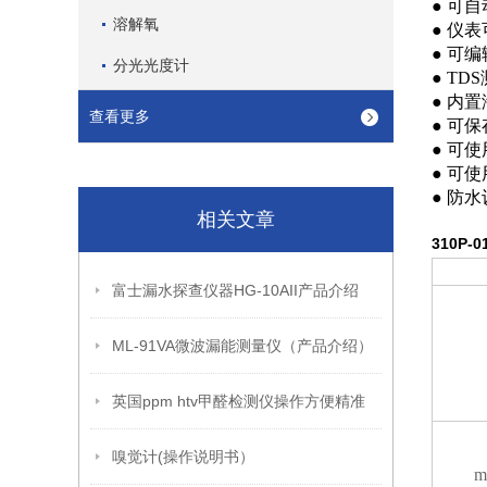
● 可自
溶解氧
● 仪
● 可
分光光度计
● TD
● 内
查看更多
● 可
● 可
● 可
● 防水
相关文章
310P-
富士漏水探查仪器HG-10AII产品介绍
ML-91VA微波漏能测量仪（产品介绍）
英国ppm htv甲醛检测仪操作方便精准
嗅觉计(操作说明书）
m