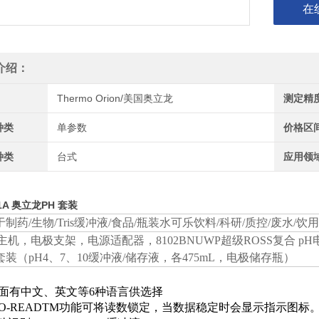
在
介绍：
Thermo Orion/美国奥立龙
测定精
种类
单参数
价格区
种类
台式
应用领
01A 奥立龙PH 套装
制药/生物/Tris缓冲液/食品/瓶装水可乐饮料/科研/质控/废水/饮
1主机，电极支架，电源适配器，8102BNUWP超级ROSS复合 pH电
套装（pH4、7、10缓冲液/储存液，各475mL，电极储存瓶）
面有中文、英文等6种语言供选择
UTO-READTM功能可将读数锁定，当数据稳定时会显示指示