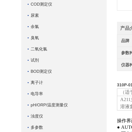
COD测定仪
尿素
余氯
产品
臭氧
品牌
二氧化氯
参数
试剂
仪器
BOD测定仪
离子计
310P-
（适于
电导率
A21
pH/ORP/温度测量仪
溶液
浊度仪
操作界
● A
多参数