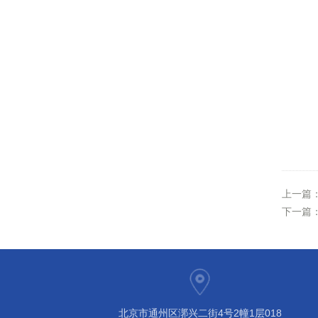
上一篇
下一篇
北京市通州区漷兴二街4号2幢1层018