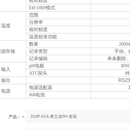
相对精度
EH ORP模式
范围
分辨率
温度
相对精度
温度校准功能
数量
200
数据存储
记录类型
手动、
记录编辑
单条删除
pH电极
BN
输入
ATC探头
8
输出
RS2
电源适配器
电源
AA电池
产品：