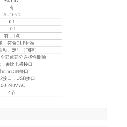
±0.1mV
有
-5 - 105℃
0.1
±0.1
有，1点
0条，符合GLP标准
自动、定时（间隔）
、全部或部分选择性删除
C，参比电极接口
针mini DIN接口
32接口，USB接口
100-240V AC
4节