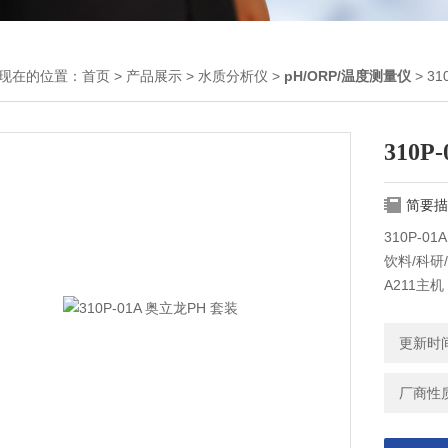
现在的位置：
首页
>
产品展示
>
水质分析仪
>
pH/ORP/温度测量仪
> 31
310P
简要描
310P-0
饮料/科研
A211主
电极，92
液/储存液
更新时间：
厂商性