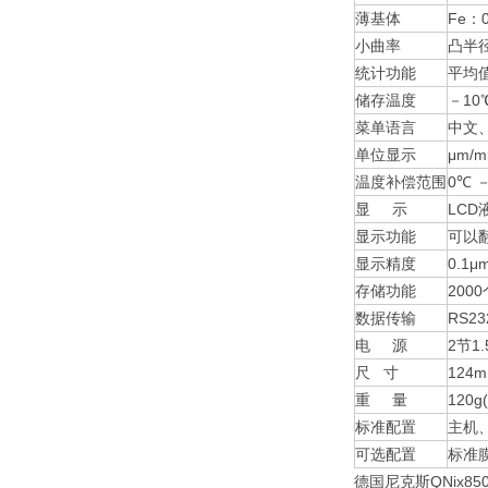
薄基体
Fe
小曲率
凸半径
统计功能
平均
储存温度
－10
菜单语言
中文
单位显示
μm/m
温度补偿范围
0℃ －
显 示
LCD
显示功能
可以
显示精度
0.1μ
存储功能
200
数据传输
RS
电 源
2节1
尺 寸
124
重 量
120
标准配置
主机
可选配置
标准
德国尼克斯QNix85