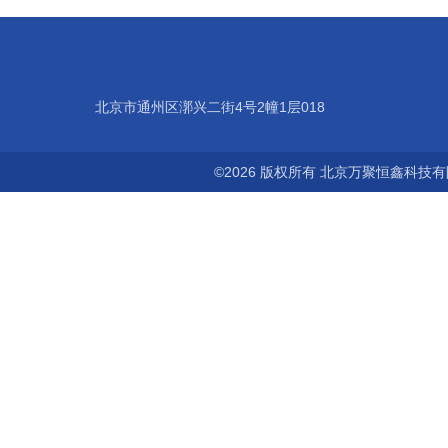
北京市通州区漷兴二街4号2幢1层018
©2026 版权所有 北京万聚恒鑫科技