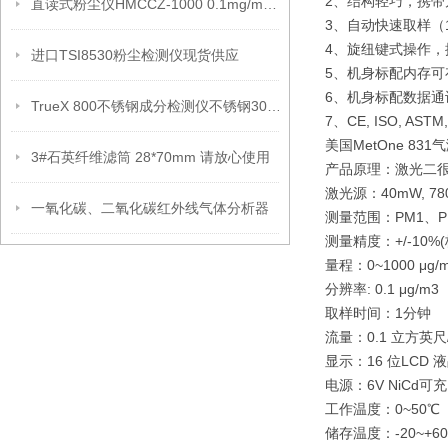
2、结构轻巧，携
直读式粉尘仪HMCCZ-1000 0.1mg/m3～1000mg/m3 技术参数
3、自动快速取样（
4、旋纽键式操作
进口TSI8530粉尘检测仪现货供应
5、机身标配内存可
6、机身标配数据通
TrueX 800不锈钢成分检测仪不锈钢304和316技术原理
7、CE, ISO, ASTM
美国MetOne 8
3#石英纤维滤筒 28*70mm 请放心使用
产品原理：激光二
激光源：40mW, 78
一氧化碳、二氧化碳红外线气体分析器
测量范围：PM1、PM
测量精度：+/-10%
量程：0~1000 μg/
分辨率: 0.1 μg/m3
取样时间：1分钟
流量：0.1 立方英尺
显示：16 位LCD 
电源：6V NiCd可充电
工作温度：0~50℃
储存温度：-20~+6