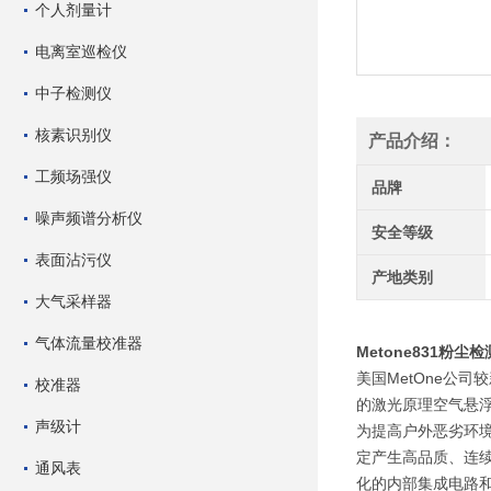
个人剂量计
电离室巡检仪
中子检测仪
核素识别仪
产品介绍：
工频场强仪
品牌
噪声频谱分析仪
安全等级
表面沾污仪
产地类别
大气采样器
气体流量校准器
Metone831粉尘
美国MetOne公
校准器
的激光原理空气悬
声级计
为提高户外恶劣环境
定产生高品质、连
通风表
化的内部集成电路和*