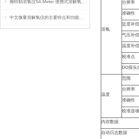
梅特勒溶氧仪S4-Meter 便携式溶解氧仪产品介绍
分辨率
准确性
中文微量溶解氧仪的主要特点和功能介绍
盐度补
溶氧
气压补
温度补
校准点
DO
探头
范围
分辨率
温度
准确性
校准选
内存数据
自动日志数据