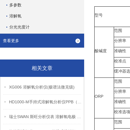
多参数
型号
溶解氧
分光光度计
范围
查看更多
分辨率
酸碱度
准确性
校准点
相关文章
缓冲器
范围
XG006 溶解氧分析仪(极谱法微克级)
分辨率
ORP
准确性
HD1000-M手持式溶解氧分析仪PPB（产品介绍）
校准选
瑞士SWAN 斯旺分析仪表 溶解氧电极 A-87.213.050
范围