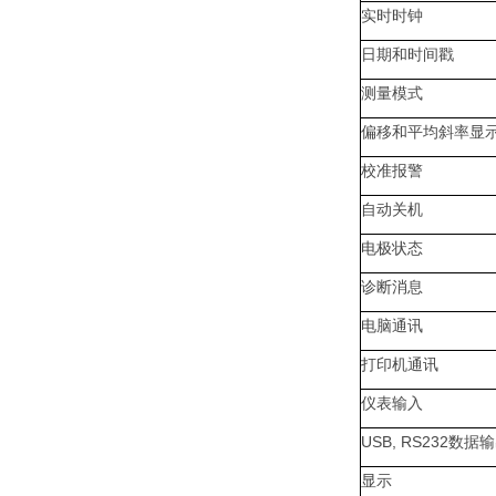
实时时钟
日期和时间戳
测量模式
偏移和平均斜率显
校准报警
自动关机
电极状态
诊断消息
电脑通讯
打印机通讯
仪表输入
USB, RS232
数据输
显示