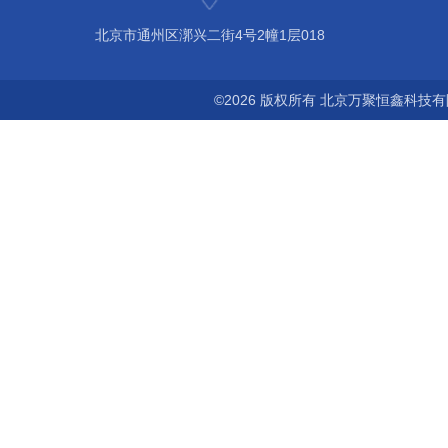
北京市通州区漷兴二街4号2幢1层018
©2026 版权所有 北京万聚恒鑫科技