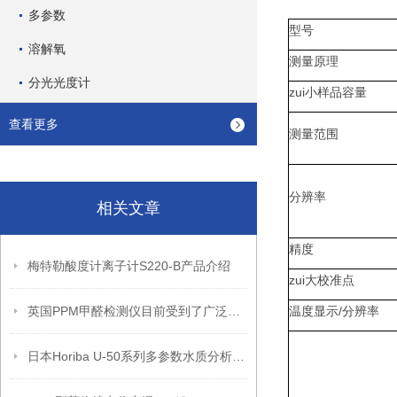
多参数
型号
溶解氧
测量原理
分光光度计
zui
小样品容量
查看更多
测量范围
分辨率
相关文章
精度
梅特勒酸度计离子计S220-B产品介绍
zui
大校准点
英国PPM甲醛检测仪目前受到了广泛的应用和认可
温度显示
/
分辨率
日本Horiba U-50系列多参数水质分析仪（产品介绍）