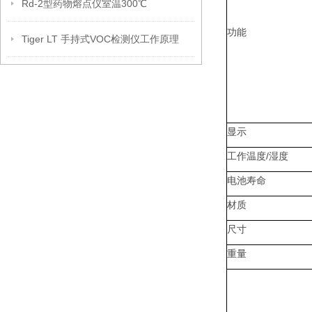
Rd-2型药物熔点仪室温300℃
功能
Tiger LT 手持式VOC检测仪工作原理
显示
工作温度
/
湿度
电池寿命
材质
尺寸
重量