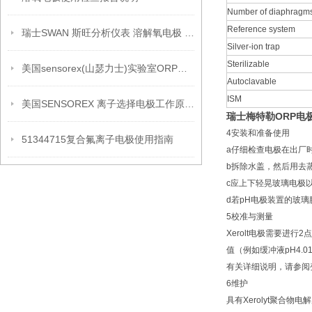
Number of diaphragm
Reference system
瑞士SWAN 斯旺分析仪表 溶解氧电极 A-87.213.050
Silver-ion trap
Sterilizable
美国sensorex(山瑟力士)实验室ORP电极详细介绍
Autoclavable
ISM
美国SENSOREX 离子选择电极工作原理维护保养
瑞士梅特勒ORP电极PT
4安装和准备使用
51344715复合氟离子电极使用指南
a仔细检查电极在出厂
b拆除水盖，然后用去
c应上下轻晃玻璃电极
d若pH电极装置的玻璃
5校准与测量
Xerolt电极需要
值（例如缓冲液pH4.01
有关详细说明，请参阅
6维护
具有Xerolyt聚合