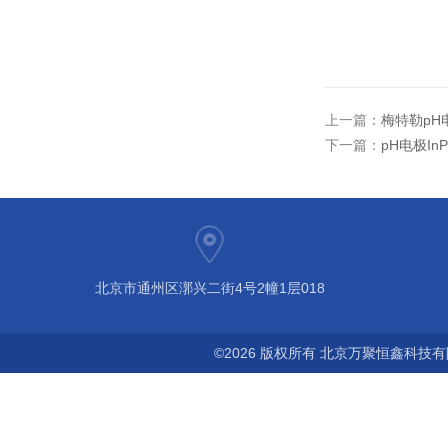
上一篇：
梅特勒pH电极
下一篇：
pH电极InP
北京市通州区漷兴二街4号2幢1层018
©2026 版权所有 北京万聚恒鑫科技