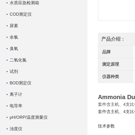
水质应急检测箱
COD测定仪
尿素
余氯
产品介绍：
臭氧
品牌
二氧化氯
测定原理
试剂
仪器种类
BOD测定仪
离子计
Ammonia 
套件含主机、4支
电导率
套件含主机、
4
支比
pH/ORP/温度测量仪
技术参数
浊度仪