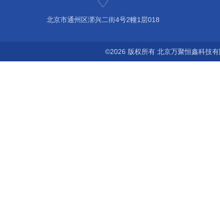
北京市通州区漷兴二街4号2幢1层018
©2026 版权所有 北京万聚恒鑫科技