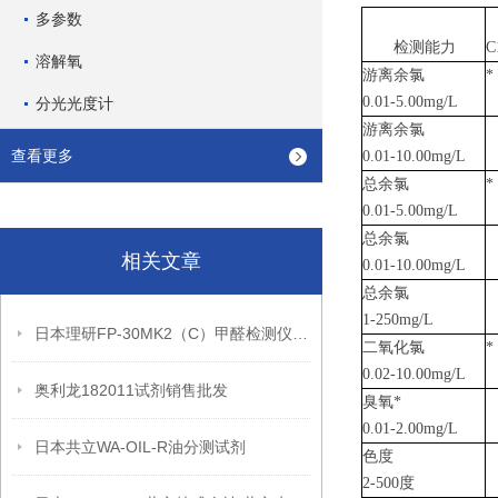
多参数
检测能力
C
溶解氧
游离余氯
*
0.01-5.00mg/
L
分光光度计
游离余氯
查看更多
0.01-10.00mg/L
总余氯
*
0.01-5.00mg/L
总余氯
相关文章
0.01-10.00mg/L
总余氯
1-250mg/L
日本理研FP-30MK2（C）甲醛检测仪试剂片
二氧化氯
*
0.02-10.00mg/L
奥利龙182011试剂销售批发
臭氧
*
0.01-2.00mg/L
日本共立WA-OIL-R油分测试剂
色度
2-500
度