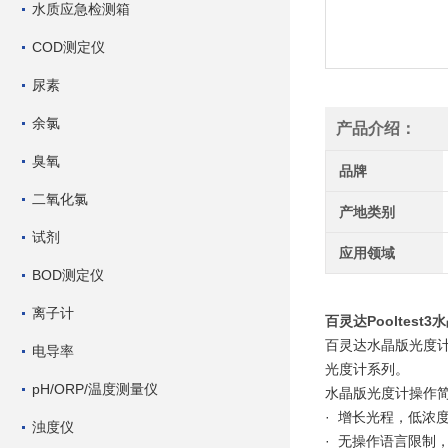
水质应急检测箱
COD测定仪
尿素
余氯
产品介绍：
臭氧
品牌
二氧化氯
产地类别
试剂
应用领域
BOD测定仪
离子计
百灵达Pooltest
百灵达水晶版光度
电导率
光度计系列。
pH/ORP/温度测量仪
水晶版光度计操作
· 增长光程，低浓
浊度仪
· 无操作语言限制