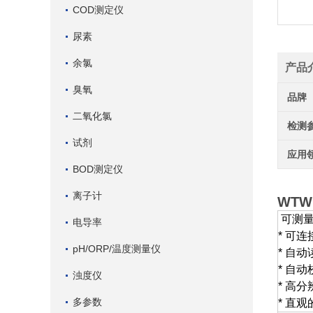
COD测定仪
尿素
余氯
产品
臭氧
品牌
二氧化氯
检测
试剂
应用
BOD测定仪
离子计
WTW
可测量
电导率
* 可
pH/ORP/温度测量仪
* 自
* 自
浊度仪
* 高分辨
多参数
* 直