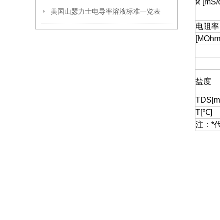
ϰ [mS/
美国山瑟力士电导率溶液标准一览表
电阻率
[MOhm
盐度
TDS[mg
T[℃]
注：*