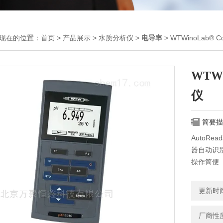
现在的位置：
首页
>
产品展示
>
水质分析仪
>
电导率
> WTWinoLab®
WTW
仪
简要描
AutoR
器自动识
操作简便
键盘提供
息，一目
更新时间：
WTWino
厂商性