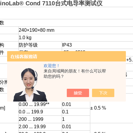
inoLab® Cond 7110台式电导率测试仪
数
240×190×80 mm
1.0 kg
构
防护等级
IP43
件
保存
-25...+65℃
操作
+5...+55℃，电源适配器工作时+5..
欢迎您！
4AA×1.5V，寿命1000小时
碱性电池
来自局域网的朋友！有什么可以帮
100-240VAC/9VDC电源适配器
助您的吗？
分辨率，精度
数
量程
分辨率
精度
0.000 ... 1.999*
0.001
0.00 ... 19.99**
0.01
cm]
± 0.5 %
0.0 ... 199.9
0.1
200 ... 1999
1
2.00 ... 19.99
0.01