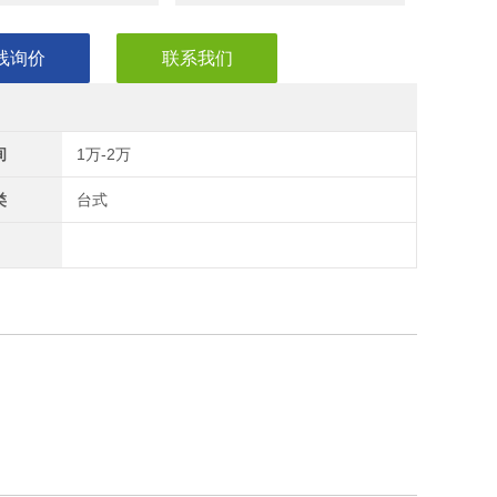
线询价
联系我们
间
1万-2万
类
台式