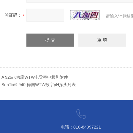
验证码：
请输入计算结
：
A 925/K供应WTW电导率电极和附件
：
SenTix® 940 德国WTW数字pH探头列表
电话：010-84997221