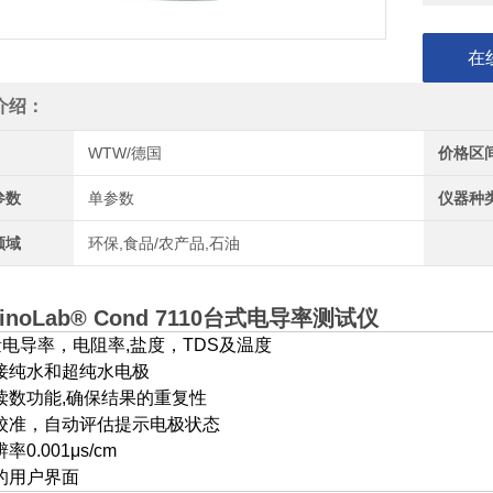
在
介绍：
WTW/德国
价格区
参数
单参数
仪器种
领域
环保,食品/农产品,石油
inoLab® Cond 7110台式电导率测试仪
电导率，电阻率,盐度，TDS及温度
连接纯水和超纯水电极
动读数功能,确保结果的重复性
动校准，自动评估提示电极状态
率0.001μs/cm
观的用户界面