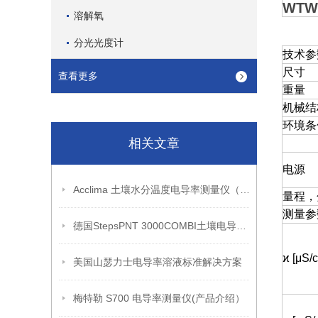
WTW
溶解氧
分光光度计
技术参
尺寸
查看更多
重量
机械结
环境条
相关文章
电源
Acclima 土壤水分温度电导率测量仪（功能介绍）
量程，
测量参
德国StepsPNT 3000COMBI土壤电导率、盐度一体测定仪（简介）
ϰ [μS/
美国山瑟力士电导率溶液标准解决方案
梅特勒 S700 电导率测量仪(产品介绍）