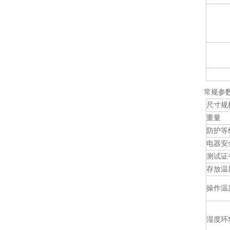
常规参
尺寸规
重量
防护等
电器安
测试证
存放温
操作温
湿度环