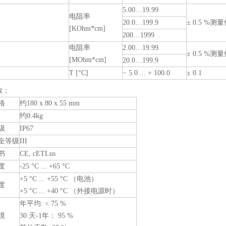
5.00…19.99
电阻率
20.0…199.9
± 0.5 %测
[KOhm*cm]
200…1999
电阻率
2.00…19.99
± 0.5 %测
[MOhm*cm]
20.0…199.9
T [°C]
− 5.0 ... + 100.0
± 0.1
数：
格
约180 x 80 x 55 mm
约0.4kg
级
IP67
全等级
III
书
CE, cETLus
度
-25 °C ... +65 °C
+5 °C ... +55 °C （电池）
度
+5 °C ... +40 °C （外接电源时）
年平均: < 75 %
境
30 天-1年： 95 %