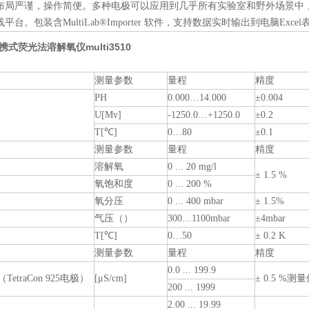
键布局严谨，操作简便。多种电极可以应用到几乎所有实验室和野外场景中，
线平台。包装含MultiLab®Importer 软件，支持数据实时输出到电脑Exce
携式荧光法溶解氧仪multi3510
测量参数
量程
精度
PH
0.000…14.000
±0.004
U[Mv]
-1250.0…+1250.0
±0.2
T[℃]
0…80
±0.1
测量参数
量程
精度
溶解氧
0 ... 20 mg/l
± 1.5 %
氧饱和度
0 ... 200 %
氧分压
0 ... 400 mbar
± 1.5%
气压（）
300…1100mbar
±4mbar
T[℃]
0…50
± 0.2 K
测量参数
量程
精度
0.0 ... 199.9
TetraCon 925电极）
[μS/cm]
± 0.5 %测
200 ... 1999
2.00 ... 19.99