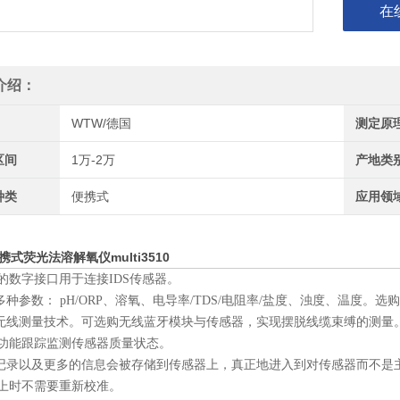
在
介绍：
WTW/德国
测定原
区间
1万-2万
产地类
种类
便携式
应用领
携式荧光法溶解氧仪multi3510
的数字接口用于连接IDS传感器。
持多种参数： pH/ORP、溶氧、电导率/TDS/电阻率/盐度、浊度、温度
持无线测量技术。可选购无线蓝牙模块与传感器，实现摆脱线缆束缚的测量
SC 功能跟踪监测传感器质量状态。
准记录以及更多的信息会被存储到传感器上，真正地进入到对传感器而不是
上时不需要重新校准。