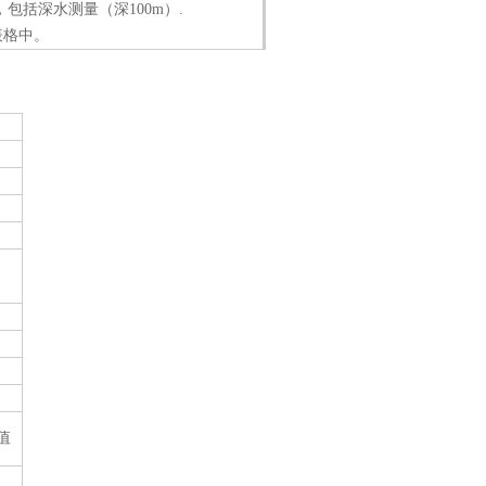
包括深水测量（深100m）.
l表格中。
量值