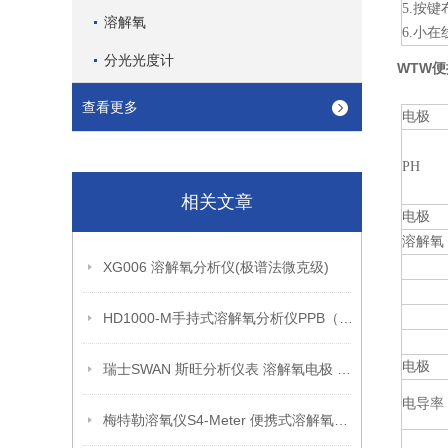
5.按
溶解氧
6.小在
分光光度计
WTW便
查看更多
电极
PH
相关文章
电极
溶解氧
XG006 溶解氧分析仪(极谱法微克级)
HD1000-M手持式溶解氧分析仪PPB（产品介绍）
电极
瑞士SWAN 斯旺分析仪表 溶解氧电极 A-87.213.050
电导率（
梅特勒溶氧仪S4-Meter 便携式溶解氧仪产品介绍