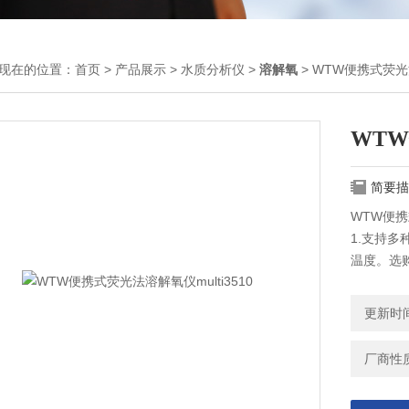
现在的位置：
首页
>
产品展示
>
水质分析仪
>
溶解氧
> WTW便携式荧光法
WTW
简要描
WTW便携
1.支持多
温度。选
2.支持
缚的测量
更新时间：
3.QSC
4.校准
厂商性