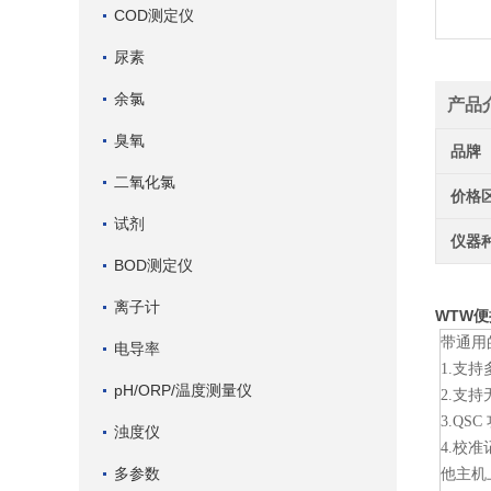
COD测定仪
尿素
余氯
产品
臭氧
品牌
二氧化氯
价格
试剂
仪器
BOD测定仪
离子计
WTW便
带通用
电导率
1.支
pH/ORP/温度测量仪
2.支
3.Q
浊度仪
4.校
多参数
他主机