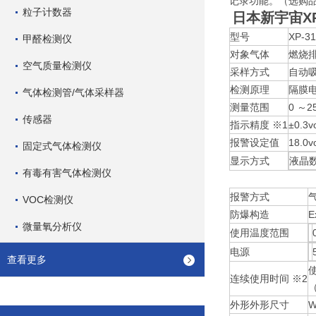
记录功能。（选购
粒子计数器
日本新宇宙X
型号
XP-3
甲醛检测仪
对象气体
燃烧
空气质量检测仪
采样方式
自动
检测原理
隔膜
气体检测管/气体采样器
测量范围
0 ～2
传感器
指示精度 ※1
±0.3
报警设定值
18.0v
固定式气体检测仪
显示方式
液晶
有毒有害气体检测仪
报警方式
VOC检测仪
防爆构造
E
微量氧分析仪
使用温度范围
电源
查看更多
连续使用时间 ※2
外形外形尺寸
W