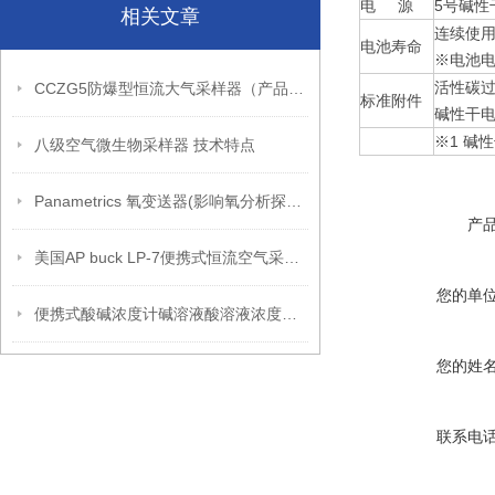
电 源
5号碱性
相关文章
连续使用
电池寿命
※电池电
活性碳过
CCZG5防爆型恒流大气采样器（产品介绍）
标准附件
碱性干电
※1 碱
八级空气微生物采样器 技术特点
Panametrics 氧变送器(影响氧分析探头的气体含量有哪些）
产
美国AP buck LP-7便携式恒流空气采样器
您的单
便携式酸碱浓度计碱溶液酸溶液浓度检测仪测量仪 ND800-S
您的姓
联系电