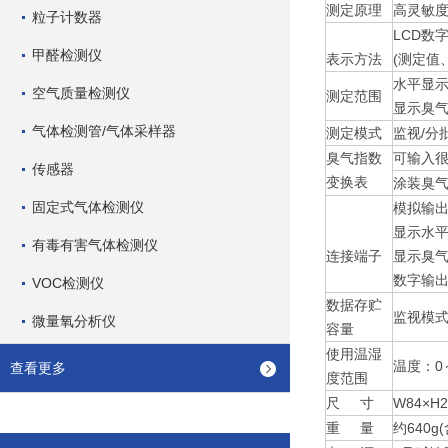
测定原理
高灵敏
粒子计数器
LCD数字
甲醛检测仪
表示方法
(测定值
水平显示
空气质量检测仪
测定范围
显示臭气指
气体检测管/气体采样器
测定模式
监视/分
臭气指数
可输入很
传感器
变换表
涂装臭气
固定式气体检测仪
模拟输
显示水平时
有毒有害气体检测仪
连接端子
显示臭气
数字输出输
VOC检测仪
数据存贮
监视模式
微量氧分析仪
容量
使用温湿
温度：0
查看更多
度范围
尺 寸
W84×H
重 量
约640g