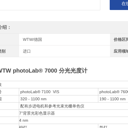
在
介绍：
WTW/德国
价格区
类别
进口
应用领
TW photoLab® 7000 分光光度计
数
号
photoLab® 7100 VIS
photoLab® 760
围
320 - 1100 nm
190 - 1100 nm
配有步进电机和参考光束光栅单色仪
7”背景光彩色显示器
4 nm
钨灯
氙灯