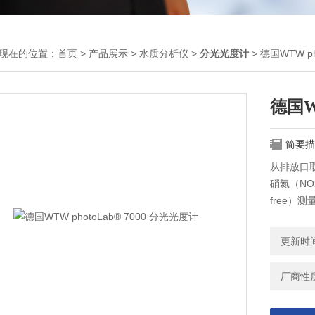
现在的位置：
首页
>
产品展示
>
水质分析仪
>
分光光度计
> 德国WTW ph
德国WT
简要描
从排放口取
硝氮（NO2
free）
就是移取
WTW pho
更新时间：
厂商性