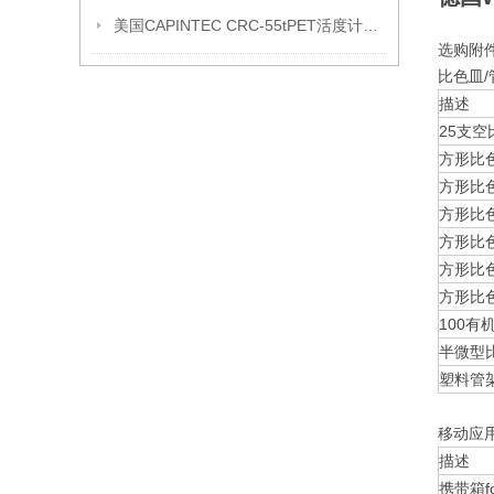
美国CAPINTEC CRC-55tPET活度计（技术参数可送检）
选购附
比色皿/
描述
25支空
方形比色
方形比色
方形比色
方形比色
方形比色
方形比色
100有
半微型
塑料管架
移动应
描述
携带箱for