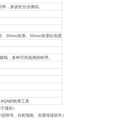
射率，多波长分步测试。
、20mm矩形、50mm矩形比色皿
光谱曲线，多种可供选择的程序。
况， AQA的检查工具
用于缓存）
细的操作说明书、分析指南、光谱传送软件）