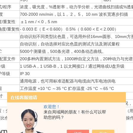
式/程序
浓度，吸光度，%透射率，动力学分析，光谱曲线扫描或%透
度
700-2000 nm/min，以 1， 2， 5， 10 nm 波长宽逐步扫描
度/重复性
± 1 nm / < 0，5 nm
确度/重复性
- 0.003 E（ E < 0.600） 0.5%（ 0.600 < E < 2.000）
自动识别不同类型比色皿，可选用外径16mm圆形、10mm方形
自动识别，自动选择对应比色皿的测试方法及测试量程
贮
5000个测量值，500条光谱，400条动态曲线。
配置文件
200多种内置测试方法，1000种自定义方法，20种动力与
升级
1 USB-A，1 USB-B，1 以太网接口 / 通过网络或U盘升级
护等级
IP 30
通用电源，也可用标准适配器与电缆由汽车电池供电
围
工作温度 +10 °C ～35 °C 贮存温度 -25 °C ～65 °C
寸
约4.5 kg/404 mm x 197 mm x 314 mm
PC软件含photolab®数据库+ PhotoLab®颜******，现场情
欢迎您！
：分光光度计photoLab® 7xxx 电源包以及连接电缆 4节锰碱性电池（
来自局域网的朋友！有什么可以帮
助您的吗？
准比色管 (16 mm，圆柱型) 简要说明书 CD-ROM光盘内含：（ 详
TW photoLab® 7000 分光光度计