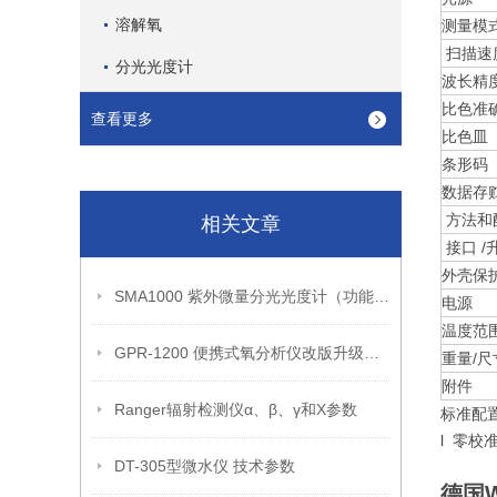
溶解氧
测量模
扫描速
分光光度计
波长精
比色准
查看更多
比色皿
条形码
数据存
方法和
相关文章
接口 /
外壳保
SMA1000 紫外微量分光光度计（功能介绍）
电源
温度范
GPR-1200 便携式氧分析仪改版升级白色
重量/尺
附件
Ranger辐射检测仪α、β、γ和Χ参数
标准配置
l 零校
DT-305型微水仪 技术参数
德国W