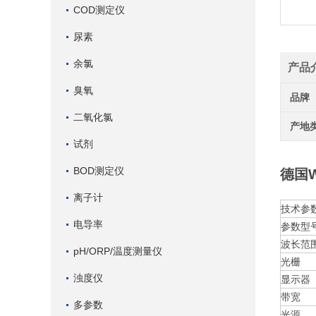
COD测定仪
尿素
余氯
产品
臭氧
品牌
二氧化氯
产地
试剂
BOD测定仪
德国W
离子计
技术参
电导率
参数型
波长范
pH/ORP/温度测量仪
光栅
浊度仪
显示器
带宽
多参数
光源