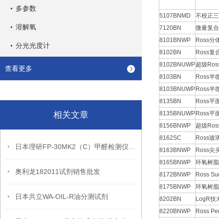
多参数
5107BNMD
不校正三
溶解氧
7120BN
微量复合
8101BNWP
Ross
分光光度计
8102BN
Ross复
8102BNUWP
超级Ro
查看更多
8103BN
Ross
8103BNUWP
Ross
8135BN
Ross
相关文章
8135BNUWP
Ross
8156BNWP
超级Ro
8162SC
Ross
日本理研FP-30MK2（C）甲醛检测仪试剂片
8163BNWP
Ross
8165BNWP
环氧树脂壳
奥利龙182011试剂销售批发
8172BNWP
Ross S
8175BNWP
环氧树脂半
日本共立WA-OIL-R油分测试剂
8202BN
LogR技
8220BNWP
Ross P