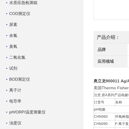
水质应急检测箱
COD测定仪
尿素
余氯
产品介绍：
臭氧
品牌
二氧化氯
应用领域
试剂
BOD测定仪
奥立龙900011 Ag
美国Thermo Fi
离子计
注意:原A系列产品电极
电导率
订货号
名称
pH电极
pH/ORP/温度测量仪
CHN060
环氧树脂
浊度仪
CHN090
F-离子