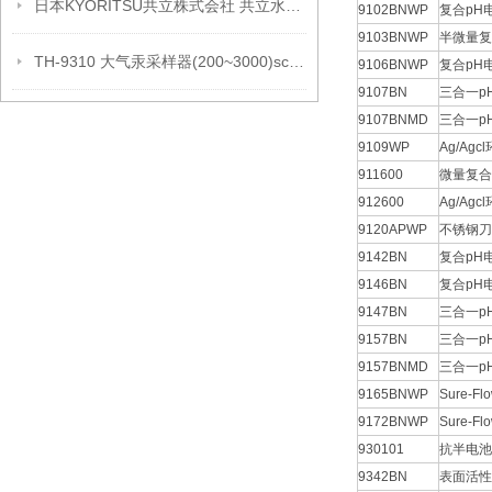
日本KYORITSU共立株式会社 共立水试剂
9102BNWP
复合pH
9103BNWP
半微量复
TH-9310 大气汞采样器(200~3000)sccm采样流量
9106BNWP
复合pH
9107BN
三合一p
9107BNMD
三合一p
9109WP
Ag/Ag
911600
微量复合
912600
Ag/Ag
9120APWP
不锈钢刀
9142BN
复合pH
9146BN
复合pH
9147BN
三合一p
9157BN
三合一p
9157BNMD
三合一p
9165BNWP
Sure-F
9172BNWP
Sure-F
930101
抗半电池
9342BN
表面活性