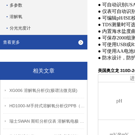
● 可自动识别USA
多参数
● 仪表可自动识
溶解氧
● 可编辑pH/
● TDS测量时可选
分光光度计
● 内置海水盐度
● 可保存2000
查看更多
● 可使用USB
● 可使用AA电
● 防水设计，防护
相关文章
美国奥立龙 310D-2
进
XG006 溶解氧分析仪(极谱法微克级)
pH
HD1000-M手持式溶解氧分析仪PPB（产品介绍）
瑞士SWAN 斯旺分析仪表 溶解氧电极 A-87.213.050
mV/RmV