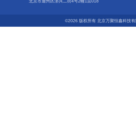
北京市通州区漷兴二街4号2幢1层018
©2026 版权所有 北京万聚恒鑫科技