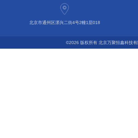
北京市通州区漷兴二街4号2幢1层018
©2026 版权所有 北京万聚恒鑫科技