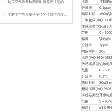
误差
读数的±
购买空气质量检测仪时所需要注意的要点分享
分辨率
0.1ppm
响应时间
<60s(
了解了空气质量检测仪的仪器特点才能更好的使用它
二氧化碳(IAQ 980
传感器类型
双波长N
范围
0～500
精度
读数的±
分辨率
1ppm
响应时间
20s
温度(IAQ 980和98
传感器类型
热敏电
范围
0～60℃
分辨率
0.1℃
响应时间
30s(2
相对湿度(IAQ 980
传感器类型
薄膜电
范围
5～95
精度2
±3％RH