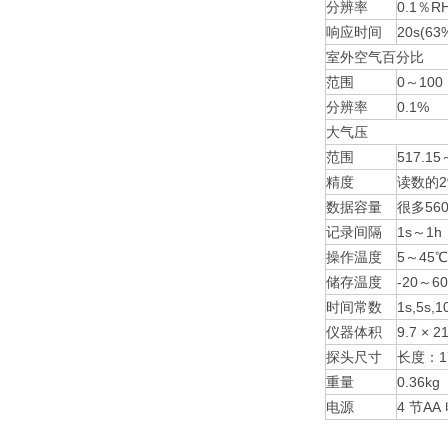
分辨率
0.1％R
响应时间
20s(6
室外空气百分比
范围
0～100
分辨率
0.1%
大气压
范围
517.15
精度
读数的2
数据容量
很多56
记录间隔
1s～1
操作温度
5～45℃
储存温度
-20～6
时间常数
1s,5s,
仪器体积
9.7 × 2
探头尺寸
长度：17
重量
0.36kg
电源
4 节A