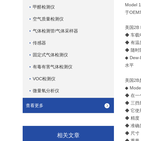
Mode
甲醛检测仪
于OEM
空气质量检测仪
美国2B 
气体检测管/气体采样器
◆ 车
◆ 有温
传感器
◆ 随
固定式气体检测仪
◆ De
水平
有毒有害气体检测仪
VOC检测仪
美国2B
◆ Mo
微量氧分析仪
◆ 在一
◆ 三挡
查看更多
◆ 它使
◆ 精度
◆ 准确
◆ 尺寸：
相关文章
◆ 重量：