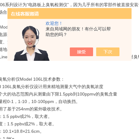
l 106系列设计为“电路板上臭氧检测仪”，因为几乎所有的零部件被直接安装
场合。
欢迎您！
Model 106L 臭氧分析仪产品特点
来自局域网的朋友！有什么可以帮
助您的吗？
载电源适配器可用于运动中/野外大气化学研究
度、湿度和海拔高度修正(海拔升高1000米产生的误差高达14%!)
时随地确保读数精
w-Line一家湿度修正技术克服了传统紫外臭氧分析仪的限制，使得湿度对
臭氧分析仪Model 106L技术参数：
del 106L臭氧分析仪设计用来精地测量大气中的臭氧浓度
个大的动态范围内从测量由下限1.5ppb到100ppmv的臭氧含量
量程0-1，1-10，10-100ppm，自动换挡。
用了基于254nm的紫外吸收技术。
：1.5 ppbv或2%，取大者。
度：1.5 ppbv或2%，取大者。
10.1×18.8×21.6cm。
1.9Kg