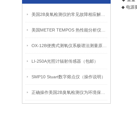
◆ 电源
美国2B臭氧检测仪的常见故障相应解决方法分享
美国METER TEMPOS 热性能分析仪（升级版）
OX-12B便携式测氧仪系极谱法测量原理的电化学分析仪器
LI-250A光照计辐射传感器（包邮）
SMP10 Stuart数字熔点仪（操作说明）
正确操作美国2B臭氧检测仪为环境保护和安全生产提供有力支持