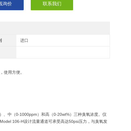
线询价
联系我们
别
进口
单，使用方便。
ppm）、中（0-1000ppm）和高（0-20wt%）三种臭氧浓度。仪
l 106-H设计流量通道可承受高达50psi压力，与臭氧发