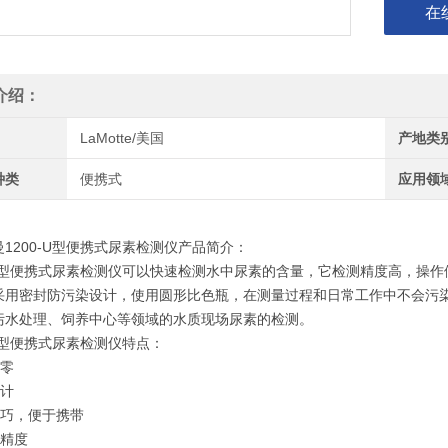
在
介绍：
LaMotte/美国
产地类
种类
便携式
应用领
1200-U型便携式尿素检测仪产品简介：
0-U型便携式尿素检测仪可以快速检测水中尿素的含量，它检测精度高，操
采用密封防污染设计，使用圆形比色瓶，在测量过程和日常工作中不会污
污水处理、饲养中心等领域的水质现场尿素的检测。
-U型便携式尿素检测仪特点：
归零
设计
小巧，便于携带
的精度