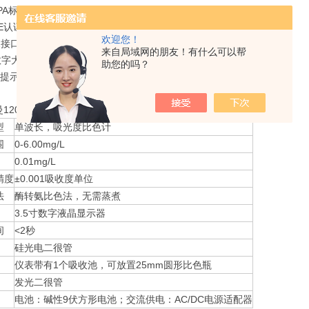
PA标准
CE认证
欢迎您！
32接口
来自局域网的朋友！有什么可以帮
寸数字大显示屏
助您的吗？
量提示
1200-U型便携式尿素检测仪仪器参数 ：
型
单波长，吸光度比色计
围
0-6.00mg/L
0.01mg/L
精度
±0.001吸收度单位
法
酶转氨比色法，无需蒸煮
3.5寸数字液晶显示器
间
<2秒
硅光电二很管
仪表带有1个吸收池，可放置25mm圆形比色瓶
发光二很管
电池：碱性9伏方形电池；交流供电：AC/DC电源适配器