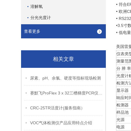
• 符合E
溶解氧
• 欧洲
分光光度计
• RS2
•3.5
查看更多
• 低电
美国雷曼
仪表类
相关文章
测量范
分 辨 率
光度计
尿素、pH、余氯、硬度等指标现场检测
检测方
显示器
赛默飞ProFlex 3 x 32三槽梯度PCR仪（参数介绍）
响应时
检测器
CRC-25TR活度计(服务指南）
样品池
光源
VOC气体检测仪产品应用特点介绍
电源