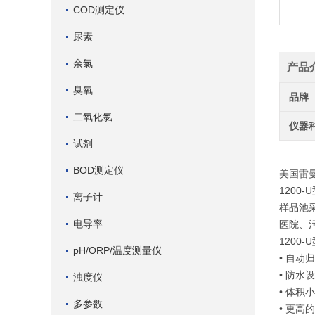
COD测定仪
尿素
余氯
产品
臭氧
品牌
二氧化氯
仪器
试剂
BOD测定仪
美国雷曼
120
离子计
样品池
电导率
医院、
1200
pH/ORP/温度测量仪
• 自动
• 防水
浊度仪
• 体积
多参数
• 更高