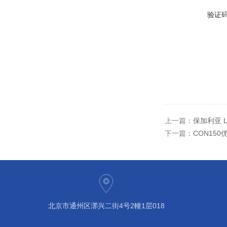
验证
上一篇：
保加利亚 L
下一篇：
CON150
北京市通州区漷兴二街4号2幢1层018