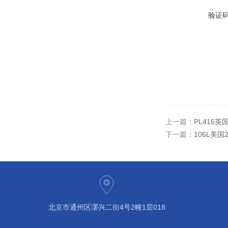
验证
上一篇：
PL416
下一篇：
106L美
北京市通州区漷兴二街4号2幢1层018