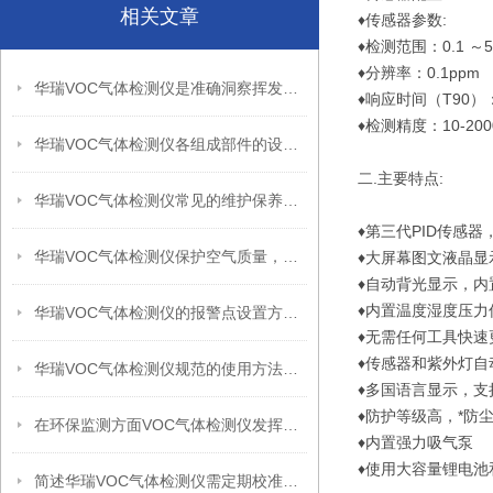
相关文章
♦传感器参数:
♦检测范围：0.1 ～5
♦分辨率：0.1ppm
华瑞VOC气体检测仪是准确洞察挥发性有机物的重要设备
♦响应时间（T90）：
♦检测精度：10-20
华瑞VOC气体检测仪各组成部件的设计特点分享
二.主要特点:
华瑞VOC气体检测仪常见的维护保养方法
♦第三代PID传感
华瑞VOC气体检测仪保护空气质量，守护健康环境
♦大屏幕图文液晶显
♦自动背光显示，
♦内置温度湿度压
华瑞VOC气体检测仪的报警点设置方法分享
♦无需任何工具快速
♦传感器和紫外灯自
华瑞VOC气体检测仪规范的使用方法分享
♦多国语言显示，支
♦防护等级高，*防
在环保监测方面VOC气体检测仪发挥着重要作用
♦内置强力吸气泵
♦使用大容量锂电池
简述华瑞VOC气体检测仪需定期校准的原因