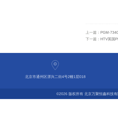
上一篇：
PGM-73
下一篇：
HTV英国
北京市通州区漷兴二街4号2幢1层018
©2026 版权所有 北京万聚恒鑫科技