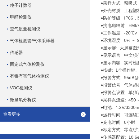
♦采样方式: 泵吸式
粒子计数器
♦外壳材质: 工程
甲醛检测仪
♦防护等级: IP66
♦抗电磁辐射: EMI/RF
空气质量检测仪
♦工作温度: -20℃v 
♦环境湿度: 0% 
气体检测管/气体采样器
♦显示屏: 大屏幕
传感器
♦显示语言: 中文/
♦显示内容: 实时
固定式气体检测仪
♦按键: 1个操作键
有毒有害气体检测仪
♦报警方式: 95dB
♦报警信号: 气体
VOC检测仪
♦报警点设置: 单独
微量氧分析仪
♦采样泵流速: 450～5
♦电池: 4.2V/3
查看更多
♦运行时间: 可连
♦充电时间: 8小时
♦标定方式: 零点/
♦传感器配置: 10.