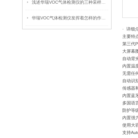
浅述华瑞VOC气体检测仪的三种采样方式特点
华瑞VOC气体检测仪发挥着怎样的作用呢？
· 详细
主要特
第三代
大屏幕
自动背
内置温
无需任
自动识
传感器
内置蓝
多国语
防护等
内置强
使用大
支持Au