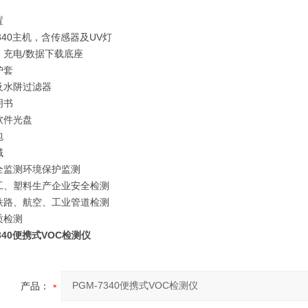
置
7340主机，含传感器及UV灯
、充电/数据下载底座
护套
及水阱过滤器
明书
软件光盘
包
域
全监测环境保护监测
工、塑料生产企业安全检测
铁路、航空、工业管道检测
质检测
7340便携式VOC检测仪
产品：