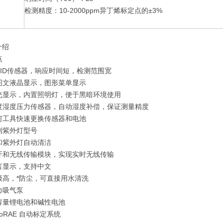
检测精度：10-2000ppm异丁烯标定点的±3%
介绍
点
PID传感器，响应时间短，检测范围宽
图文液晶显示，图形菜单显示
光显示，内置照明灯，便于黑暗环境使用
度湿度压力传感器，自动湿度补偿，保证测量精度
何工具快速更换传感器和电池
别紫外灯型号
和紫外灯自动清洁
牙和无线传输模块，实现实时无线传输
言显示，支持中文
级高，*防尘，可直接用水清洗
力吸气泵
容量锂电池和碱性电池
toRAE 自动标定系统