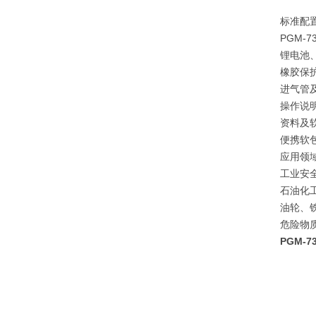
标准配
PGM-
锂电池
橡胶保
进气管
操作说
资料及
便携软
应用领
工业安
石油化
油轮、
危险物
PGM-