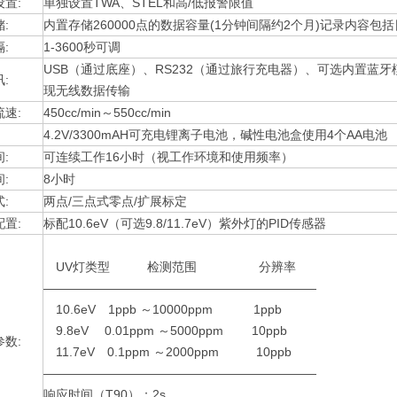
置:
单独设置TWA、STEL和高/低报警限值
:
内置存储260000点的数据容量(1分钟间隔约2个月)记录内容包
:
1-3600秒可调
USB（通过底座）、RS232（通过旅行充电器）、可选内置蓝
:
现无线数据传输
速:
450cc/min～550cc/min
4.2V/3300mAH可充电锂离子电池，碱性电池盒使用4个AA电池
:
可连续工作16小时（视工作环境和使用频率）
:
8小时
:
两点/三点式零点/扩展标定
置:
标配10.6eV（可选9.8/11.7eV）紫外灯的PID传感器
UV灯类型 检测范围 分辨率
——————————————————————
10.6eV 1ppb ～10000ppm 1ppb
9.8eV 0.01ppm ～5000ppm 10ppb
数:
11.7eV 0.1ppm ～2000ppm 10ppb
——————————————————————
响应时间（T90）：2s