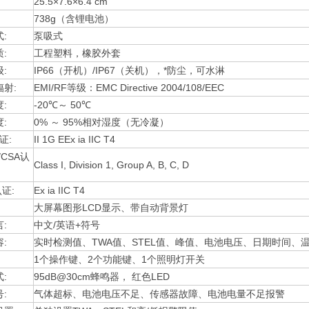
25.5×7.6×6.4 cm
738g（含锂电池）
:
泵吸式
:
工程塑料，橡胶外套
:
IP66（开机）/IP67（关机），*防尘，可水淋
射:
EMI/RF等级：EMC Directive 2004/108/EEC
:
-20℃～ 50℃
:
0% ～ 95%相对湿度（无冷凝）
证:
II 1G EEx ia IIC T4
L/CSA认
Class I, Division 1, Group A, B, C, D
认证:
Ex ia IIC T4
大屏幕图形LCD显示、带自动背景灯
:
中文/英语+符号
:
实时检测值、TWA值、STEL值、峰值、电池电压、日期时间、
1个操作键、2个功能键、1个照明灯开关
:
95dB@30cm蜂鸣器， 红色LED
:
气体超标、电池电压不足、传感器故障、电池电量不足报警