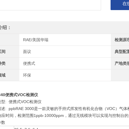
在
介绍：
RAE/美国华瑞
检测原
区间
面议
典型配
种类
便携式
产地类
领域
环保
7340便携式VOC检测仪
类型: 便携式VOC检测仪
描述: ppbRAE 3000是一款灵敏的手持式挥发性有机化合物（VOC）
应时间，检测范围1ppb-10000ppm，通过无线模块可以实现与控制
参数