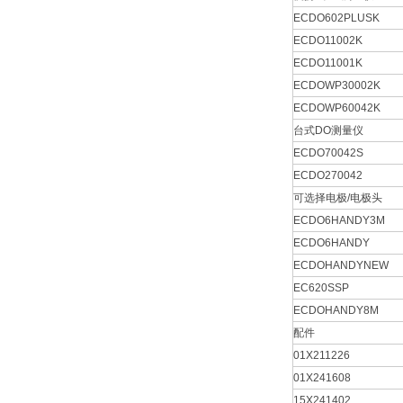
ECDO602PLUSK
ECDO11002K
ECDO11001K
ECDOWP30002K
ECDOWP60042K
台式DO测量仪
ECDO70042S
ECDO270042
可选择电极/电极头
ECDO6HANDY3M
ECDO6HANDY
ECDOHANDYNEW
EC620SSP
ECDOHANDY8M
配件
01X211226
01X241608
15X241402