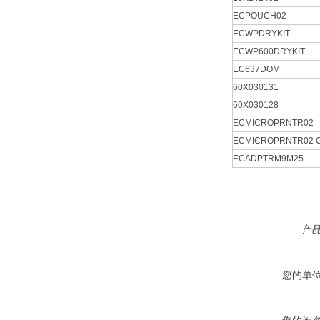
ECPOUCH02
ECWPDRYKIT
ECWP600DRYKIT
EC637DOM
60X030131
60X030128
ECMICROPRNTR02
ECMICROPRNTR02 
ECADPTRM9M25
产
您的单