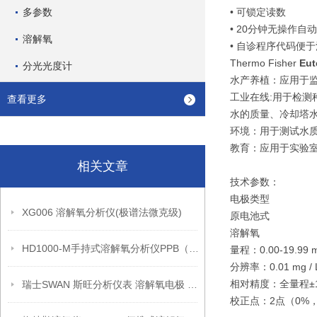
多参数
• 可锁定读数
• 20分钟无操作
溶解氧
• 自诊程序代码便
Thermo Fisher
Eu
分光光度计
水产养植：应用于
工业在线:用于检
查看更多
水的质量、冷却塔
环境：用于测试水质
教育：应用于实验室
相关文章
技术参数：
电极类型
XG006 溶解氧分析仪(极谱法微克级)
原电池式
溶解氧
HD1000-M手持式溶解氧分析仪PPB（产品介绍）
量程：0.00-19.99 
分辨率：0.01 mg / 
相对精度：全量程±1
瑞士SWAN 斯旺分析仪表 溶解氧电极 A-87.213.050
校正点：2点（0%，