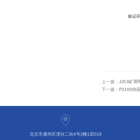
验证
上一篇：
JJC4矿
下一篇：
P2100供
北京市通州区漷兴二街4号2幢1层018