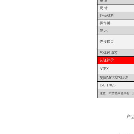
重 量
尺 寸
外壳材料
操作键
显 示
连接接口
气体过滤芯
认证评价
ATEX
英国
MCERTS
认证
ISO 17025
注意：本文档内容具有一
产