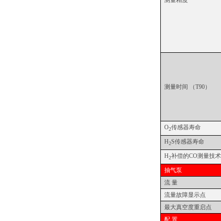
测量精度
测量时间 （
T90
）
O
传感器寿命
2
H
S
传感器寿命
2
H
补偿的
CO
测量技术
2
抽气泵
流 量
流量故障显示点
最大真空度重启点
配 置