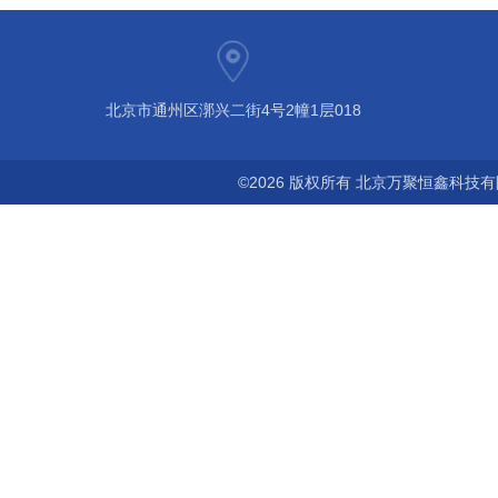
北京市通州区漷兴二街4号2幢1层018
©2026 版权所有 北京万聚恒鑫科技