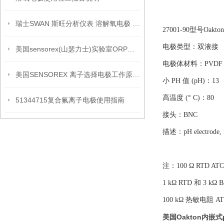
瑞士SWAN 斯旺分析仪表 溶解氧电极 A-87.213.050
27001-90型号Oa
电极类型：双液接
美国sensorex(山瑟力士)实验室ORP电极详细介绍
电极体材料：PVDF
美国SENSOREX 离子选择电极工作原理维护保养
小 PH 值 (pH)：13
高温度 (° C)：80
51344715复合氟离子电极使用指南
接头：BNC
描述：pH electrode, in
注：100 Ω RTD 
1 kΩ RTD 和 3 
100 kΩ 热敏电阻
美国Oakton内嵌式p