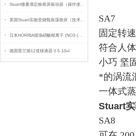
Stuart微量滴定板摇床振动器（操作使用）
SA7
英国Stuart实验室烧瓶振荡摇床（技术指南）
固定转速 2
日本HORIBA堀场硝酸根离子 (NO3-)测试笔（特点）
符合人
德国普兰德12道移液器 0.5-10ul
小巧 坚
*的涡流
一体式
Stua
SA8
可在 20