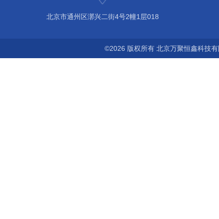
北京市通州区漷兴二街4号2幢1层018
©2026 版权所有 北京万聚恒鑫科技