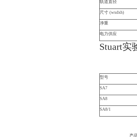
轨道直径
尺寸
(wxdxh)
净重
电力供应
Stua
型号
SA7
SA8
SA8/1
产