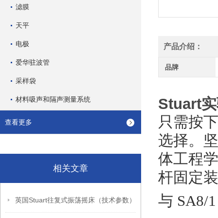
滤膜
天平
电极
产品介绍：
爱华驻波管
品牌
采样袋
材料吸声和隔声测量系统
Stua
只需按下
查看更多
选择。
体工程
相关文章
杆固定
与 SA
英国Stuart往复式振荡摇床（技术参数）