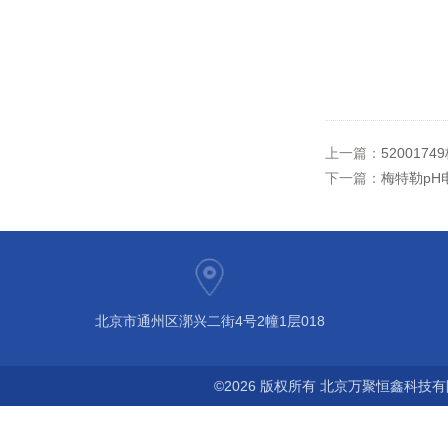
上一篇：
5200174
下一篇：
梅特勒pH电极
北京市通州区漷兴二街4号2幢1层018
©2026 版权所有 北京万聚恒鑫科技