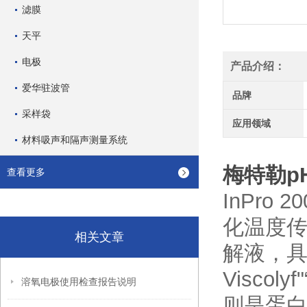
滤膜
天平
电极
产品介绍：
爱华驻波管
品牌
采样袋
应用领域
材料吸声和隔声测量系统
梅特勒pH电
查看更多
InPr
化温度传
相关文章
解液，
Visco
溶氧电极使用检查报告说明
则是蛋