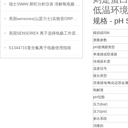
瑞士SWAN 斯旺分析仪表 溶解氧电极 A-87.213.050
低温环
美国sensorex(山瑟力士)实验室ORP电极详细介绍
规格 - pH S
美国SENSOREX 离子选择电极工作原理维护保养
模拟或ISM
测量参数
pH玻璃膜类型
51344715复合氟离子电极使用指南
单液接或双液接
传感器长度
温度信号
接头类型
溶液接地/氧化还原金
电解液
pH范围
压力(bar)
压力(psi)
参比系统
消毒的