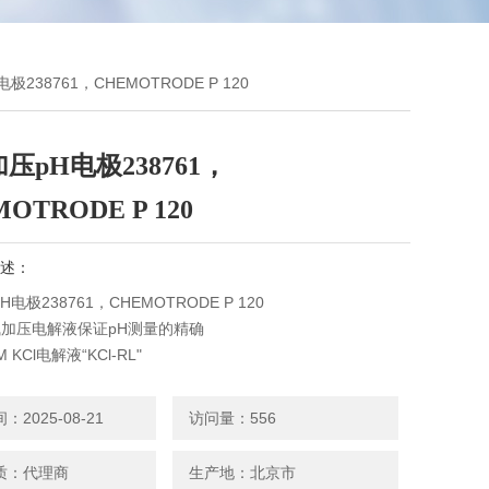
极238761，CHEMOTRODE P 120
压pH电极238761，
OTRODE P 120
述：
电极238761，CHEMOTRODE P 120
气加压电解液保证pH测量的精确
 KCl电解液“KCl-RL"
REF-F参比系统延长了电极在含蛋白质的介质中测量的使用寿命
高性能的陶瓷隔膜增加了测量的安全性
2025-08-21
访问量：556
有蛋白质的溶液中有很长的使用寿命
在含水的样品中也具有稳定的测量值
质：代理商
生产地：北京市
与市场上所有的加压贮液护套相匹配