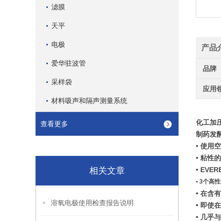
滤膜
天平
电极
产品
爱华驻波管
品牌
采样袋
应用
材料吸声和隔声测量系统
化工加压p
查看更多
制药发
• 使用
• 粘性的
相关文章
• EV
• 3个
• 在
溶氧电极使用检查报告说明
• 即
• 几