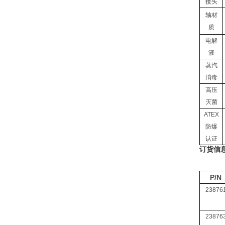
接头
轴材
质
电解
液
蒸汽
消毒
高压
灭菌
ATEX
防爆
认证
订货信
P/N
23876
23876