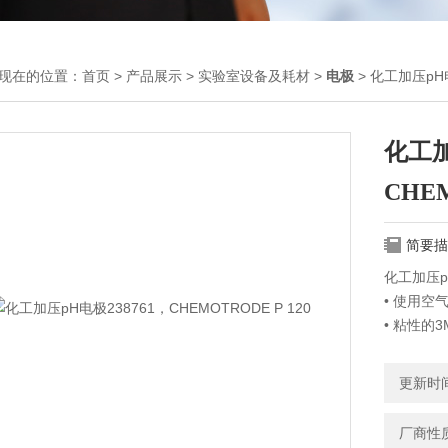
现在的位置：
首页
>
产品展示
>
实验室设备及耗材
>
电极
> 化工加压pH电
化工加
CHEM
简要描
化工加压pH
• 使用空
• 粘性的3M
• EVE
• 3个
更新时间：
• 在含
• 即使
厂商性
• 几乎