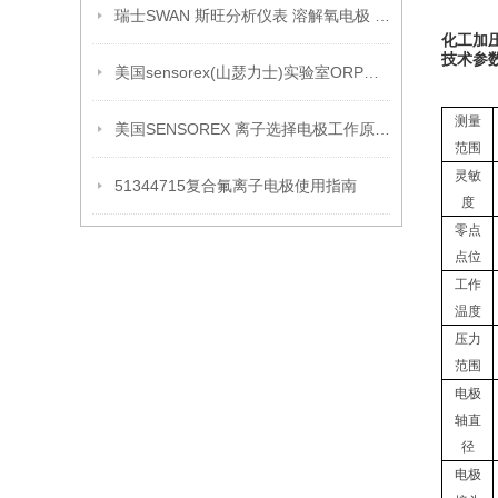
瑞士SWAN 斯旺分析仪表 溶解氧电极 A-87.213.050
化工加压p
技术参
美国sensorex(山瑟力士)实验室ORP电极详细介绍
测量
美国SENSOREX 离子选择电极工作原理维护保养
范围
灵敏
51344715复合氟离子电极使用指南
度
零点
点位
工作
温度
压力
范围
电极
轴直
径
电极