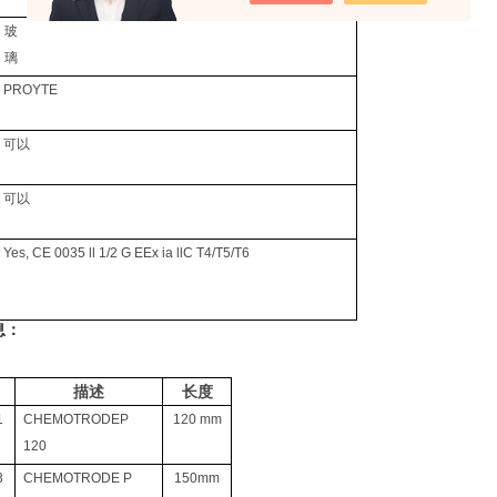
玻
璃
PROYTE
可以
可以
Yes, CE 0035 ll 1/2 G EEx ia llC T4/T5/T6
息：
描述
长度
1
CHEMOTRODE
P
120 mm
120
3
CHEMOTRODE P
150
mm