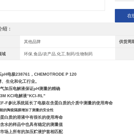
在
介绍：
其他品牌
供货周
领域
环保,食品/农产品,化工,制药/生物制药
H电极238761，CHEMOTRODE P 120
酵、生化和化工行业。
空气加压电解液保证pH测量的精确
3M KCl电解液“KCl-RL"
EREF-F参比系统延长了电极在含蛋白质的介质中测量的使用寿命
高性能的陶瓷隔膜增加了测量的安全性
含有蛋白质的溶液中有很长的使用寿命
使在含水的样品中也具有稳定的测量值
乎与市场上所有的加压贮液护套相匹配