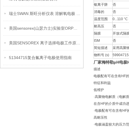
银离子阱
否
消毒的
否
瑞士SWAN 斯旺分析仪表 溶解氧电极 A-87.213.050
温度范围
0...110 °C 
耐高压
否
美国sensorex(山瑟力士)实验室ORP电极详细介绍
隔膜
开放式隔
ISM
否
美国SENSOREX 离子选择电极工作原理维护保养
简短描述
采用高聚
物料号 (s)
59904715
51344715复合氟离子电极使用指南
厂家梅特勒pH电极HF4
描述
电极配有可在含有HF
特征和利益
低维护
·高聚物电解质（电解
在含HF的介质中成功
·电极配有可在含有H
高耐压性
·电极涵盖较大的压力