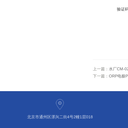
验证
上一篇：
水厂CM-
下一篇：
ORP电极Pt
北京市通州区漷兴二街4号2幢1层018