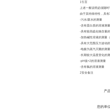
1引言
上述一般说明必须随时
由于其特殊特性，具有X
-污水/废水的测量
-含有蛋白质的溶液测
-具有较高硫化物含量
-加热碱性溶液的测量（
-具有大范围压力波动的
-电极为蒸汽灭菌的测
-长期较大温度变化的
-pH值<2的溶液测量
-含有氯的溶液测量
2安全备注
产
您的单