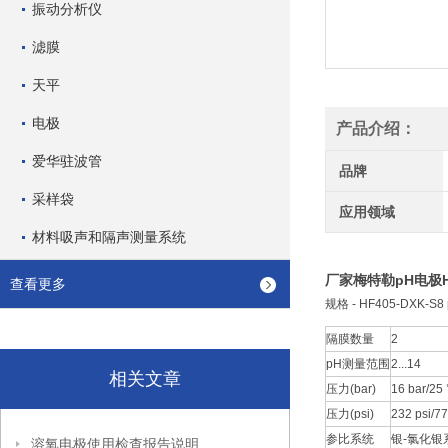
振动分析仪
滤膜
天平
电极
产品介绍：
爱华驻波管
品牌
采样袋
应用领域
材料吸声和隔声测量系统
厂家梅特勒pH电极HF4
查看更多
规格 - HF405-DXK-S8
隔膜数量
2
pH测量范围
2...14
相关文章
压力(bar)
16 bar/25 
压力(psi)
232 psi/77
参比系统
银-氯化银
溶氧电极使用检查报告说明