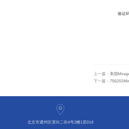
验证
上一篇：
美国Mirag
下一篇：
756202Mi
北京市通州区漷兴二街4号2幢1层018