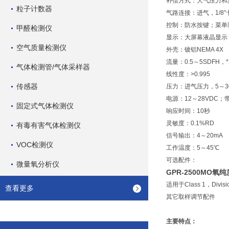
补偿方式：大气压力和
粒子计数器
气路连接：进气，1/8"
控制：防水按键；菜单
甲醛检测仪
显示：大屏幕液晶显示
空气质量检测仪
外壳：镀铝NEMA 4X
流量：0.5～5SDFH，*
气体检测管/气体采样器
线性度：>0.995
传感器
压力：进气压力，5～3
电源：12～28VDC；
固定式气体检测仪
响应时间：10秒
灵敏度：0.1%RD
有毒有害气体检测仪
信号输出：4～20mA
VOC检测仪
工作温度：5～45℃
可选配件：
微量氧分析仪
GPR-2500MO
适用于Class 1，Divis
查看更多
其它取样调节配件
主要特点：