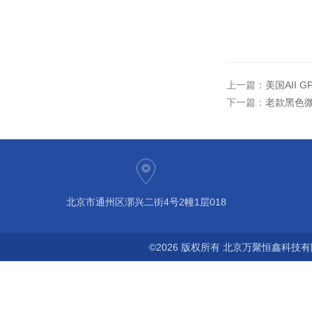
上一篇：
美国AII 
下一篇：
老款黑色微
北京市通州区漷兴二街4号2幢1层018
©2026 版权所有 北京万聚恒鑫科技