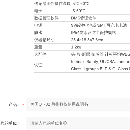
传感器组件操作温度
-5℃-60℃
电子
-5-60℃
数据管理软件
DMS管理软件
电源
9V碱性电池或NiMH可充电电池
防水
IP54防水及防尘保护规格
仪器箱尺寸
23.4×18.3×7.6cm
重量
1.2kg
选配件
头-腹-脚踝 传感器 计权平均WBG
Intrinsic Safety, UL/CSA standar
认证
Class II groups E, F & G, Class
产品：
您的单位：