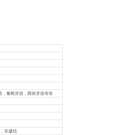
语，葡萄牙语，西班牙语等等
﹞
﹞
﹞
﹞，非凝结