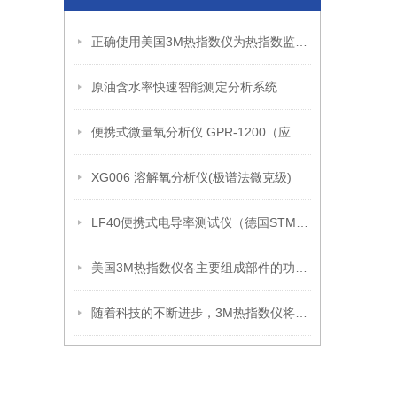
正确使用美国3M热指数仪为热指数监测提供可靠的数据支持
原油含水率快速智能测定分析系统
便携式微量氧分析仪 GPR-1200（应用领域）钢铁、石化、电力、电子
XG006 溶解氧分析仪(极谱法微克级)
LF40便携式电导率测试仪（德国STM） 标准配置
美国3M热指数仪各主要组成部件的功能特点介绍
随着科技的不断进步，3M热指数仪将继续发挥重要作用