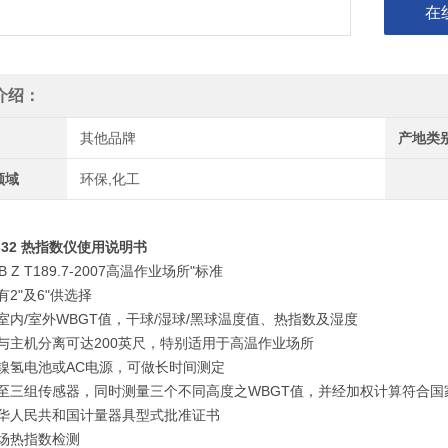
在
介绍：
其他品牌
产地类
领域
环保,化工
-32 热指数仪使用说明书
B Z T189.7-2007高温作业场所"标准
有2"及6"供选择
室内/室外WBGT值，干球/湿球/黑球温度值、热指数及湿度
器与主机分离可达200英尺，特别适用于高温作业场所
用镍氢电池或AC电源，可做长时间测定
充至三组传感器，同时测量三个不同高度之WBGT值，并经加权计算符合国家
中华人民共和国计量器具型式批准证书
现场热指数检测