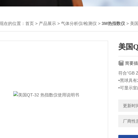
现在的位置：
首页
>
产品展示
>
气体分析仪/检测仪
>
3M热指数仪
> 美
美国Q
简要描
符合“GB 
•黑球具有
•可显示室
•传感器
•可使用
更新时间：
•可扩充
算符合国家
厂商性
美国QT-