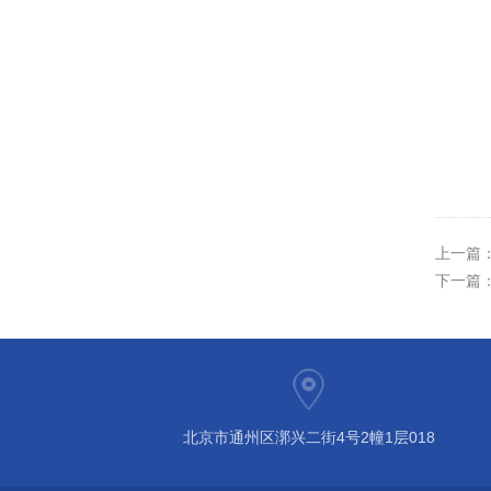
上一篇
下一篇
北京市通州区漷兴二街4号2幢1层018