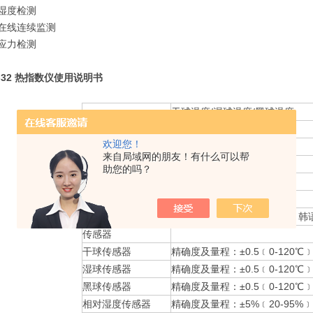
温湿度检测
力在线连续监测
热应力检测
-32 热指数仪使用说明书
干球温度/湿球温度/黑球温度
相对湿度
欢迎您！
测量参数
WBGT﹝室内﹞指数
来自局域网的朋友！有什么可以帮
WBGT﹝室外﹞指数
助您的吗？
热指数/HUMINDEX
温度读数
℃或℉
语言显示
中文，英文，德语，意大利，韩
传感器
干球传感器
精确度及量程：±0.5﹝0-120℃
湿球传感器
精确度及量程：±0.5﹝0-120℃
黑球传感器
精确度及量程：±0.5﹝0-120℃
相对湿度传感器
精确度及量程：±5%﹝20-95%