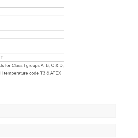
T
ds for Class I groups A, B, C & D,
 III temperature code T3 & ATEX