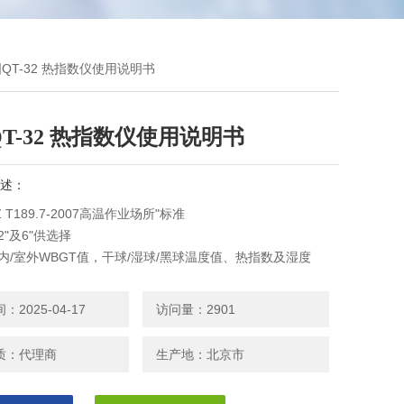
国QT-32 热指数仪使用说明书
T-32 热指数仪使用说明书
述：
Z T189.7-2007高温作业场所"标准
2"及6"供选择
内/室外WBGT值，干球/湿球/黑球温度值、热指数及湿度
与主机分离可达200英尺，特别适用于高温作业场所
镍氢电池或AC电源，可做长时间测定
2025-04-17
访问量：2901
至三组传感器，同时测量三个不同高度之WBGT值，并经加权计
及ISO 标准
质：代理商
生产地：北京市
32 热指数仪使用说明书