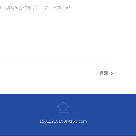
果（填写阿拉伯数字），如：三加四=7
返回
15811219199@163.com